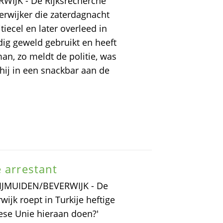
ERWIJK - De Rijksrecherche
erwijker die zaterdagnacht
iecel en later overleed in
dig geweld gebruikt en heeft
n, zo meldt de politie, was
ij in een snackbar aan de
e arrestant
t IJMUIDEN/BEVERWIJK - De
ijk roept in Turkije heftige
pese Unie hieraan doen?'