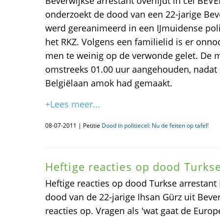
Beverwijkse arrestant overlijdt in cel BEV
onderzoekt de dood van een 22-jarige Bev
werd gereanimeerd in een IJmuidense polit
het RKZ. Volgens een familielid is er onno
men te weinig op de verwonde gelet. De ma
omstreeks 01.00 uur aangehouden, nadat h
Belgiëlaan amok had gemaakt.
+Lees meer...
08-07-2011 | Petitie
Dood in politiecel: Nu de feiten op tafel!
Heftige reacties op dood Turks
Heftige reacties op dood Turkse arrestan
dood van de 22-jarige Ihsan Gürz uit Beverw
reacties op. Vragen als 'wat gaat de Euro