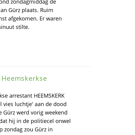
 vond zondagmiddag de
an Gürz plaats. Ruim
mst afgekomen. Er waren
nuut stilte.
an Heemskerkse
erkse arrestant HEEMSKERK
l vies luchtje' aan de dood
ge Gürz werd vorig weekend
t hij in de politiecel onwel
p zondag zou Gürz in