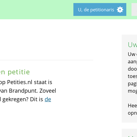
U, de petitionaris
Uw
Uw 
aan
doo
n petitie
toe
 Petities.nl staat is
pagi
van Brandpunt. Zoveel
mog
 gekregen? Dit is
de
Hee
opni