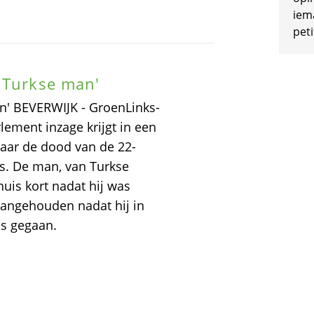
iem
peti
 Turkse man'
n' BEVERWIJK - GroenLinks-
lement inzage krijgt in een
naar de dood van de 22-
 is. De man, van Turkse
uis kort nadat hij was
aangehouden nadat hij in
as gegaan.