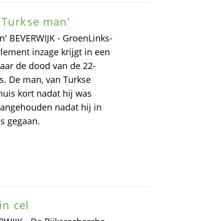
 Turkse man'
n' BEVERWIJK - GroenLinks-
lement inzage krijgt in een
naar de dood van de 22-
 is. De man, van Turkse
uis kort nadat hij was
aangehouden nadat hij in
as gegaan.
in cel