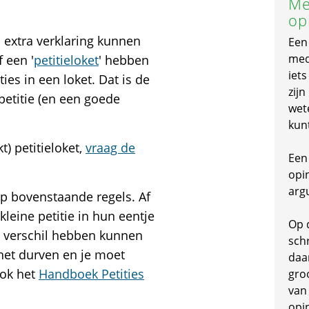
Me
op
ls extra verklaring kunnen
Een
mede
 een '
petitieloket
' hebben
iet
ties in een loket. Dat is de
zijn
petitie (en een goede
wet
kun
) petitieloket,
vraag de
Een 
opi
arg
op bovenstaande regels. Af
kleine petitie in hun eentje
Op 
 verschil hebben kunnen
schr
 het durven en je moet
daa
ook het
Handboek Petities
gro
van
opi