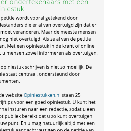
er ondertekenaars met een
iniestuk
 petitie wordt vooral getekend door
standers die er al van overtuigd zijn dat er
s moet veranderen. Maar de meeste mensen
 nog niet overtuigd. Als ze al van de petitie
en. Met een opiniestuk in de krant of online
t u mensen zowel informeren als overtuigen.
opiniestuk schrijven is niet zo moeilijk. De
nie staat centraal, ondersteund door
umenten.
de website
Opiniestukken.nl
staan 25
ijftips voor een goed opiniestuk. U kunt het
rna insturen naar een redactie, zodat u een
ot publiek bereikt dat u zo kunt overtuigen
 uw punt. En u mag natuurlijk altijd met een
niestuk aandacht vestigen op de petitie van