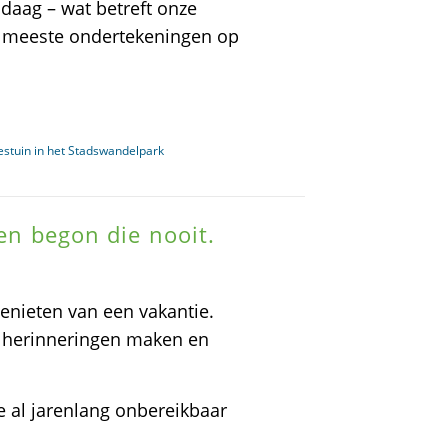
ndaag – wat betreft onze
n meeste ondertekeningen op
jestuin in het Stadswandelpark
len begon die nooit.
nieten van een vakantie.
e herinneringen maken en
e al jarenlang onbereikbaar