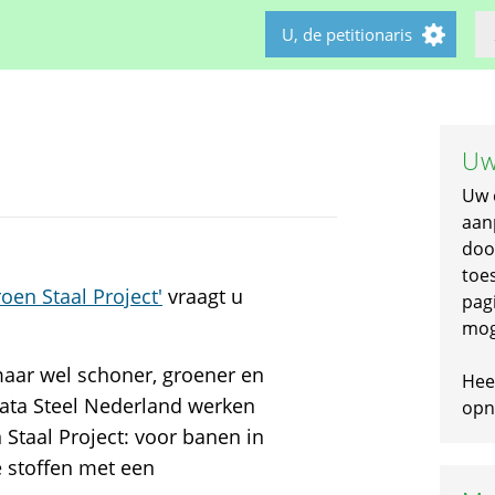
U, de petitionaris
Uw
Uw 
aan
doo
toe
oen Staal Project'
vraagt u
pagi
mog
maar wel schoner, groener en
Hee
Tata Steel Nederland werken
opni
 Staal Project: voor banen in
e stoffen met een