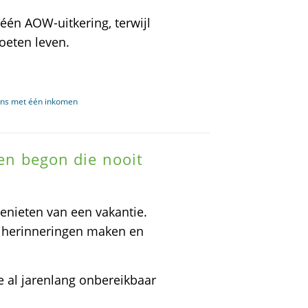
n AOW-uitkering, terwijl
oeten leven.
ens met één inkomen
len begon die nooit
nieten van een vakantie.
e herinneringen maken en
e al jarenlang onbereikbaar