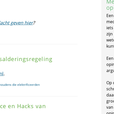
Me
op
Een
mede
acht geven hier
?
iet
zijn
wet
kun
salderingsregeling
Een 
opi
arg
nl
.
Op 
houdens die elektrificeerden
schr
daa
gro
ace en Hacks van
van
opi