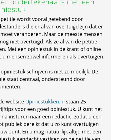
er ondertekenaars met een
iniestuk
 petitie wordt vooral getekend door
standers die er al van overtuigd zijn dat er
s moet veranderen. Maar de meeste mensen
 nog niet overtuigd. Als ze al van de petitie
en. Met een opiniestuk in de krant of online
t u mensen zowel informeren als overtuigen.
opiniestuk schrijven is niet zo moeilijk. De
nie staat centraal, ondersteund door
umenten.
de website
Opiniestukken.nl
staan 25
ijftips voor een goed opiniestuk. U kunt het
rna insturen naar een redactie, zodat u een
ot publiek bereikt dat u zo kunt overtuigen
 uw punt. En u mag natuurlijk altijd met een
niestuk aandacht vestigen op de petitie van