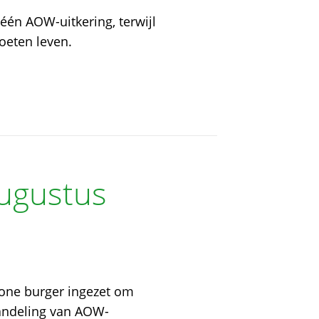
n AOW-uitkering, terwijl
oeten leven.
augustus
one burger ingezet om
handeling van AOW-