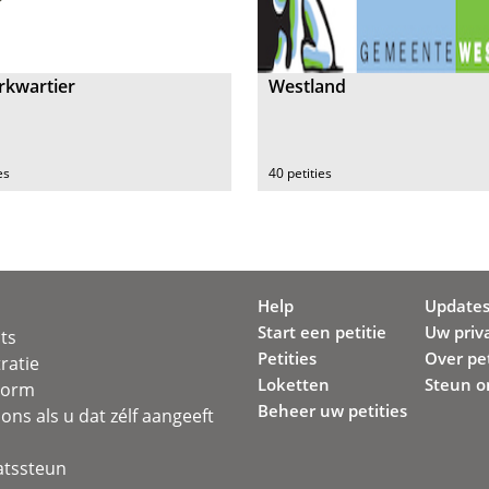
rkwartier
Westland
es
40 petities
Help
Update
Start een petitie
Uw priv
ots
Petities
Over pet
ratie
Loketten
Steun o
svorm
Beheer uw petities
ons als u dat zélf aangeeft
atssteun