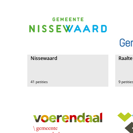
Nissewaard
Raalte
41 petities
9 petitie