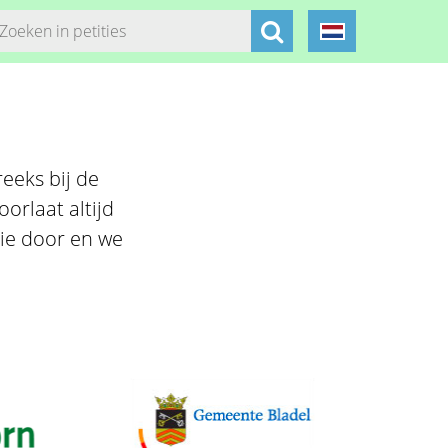
reeks bij de
orlaat altijd
itie door en we