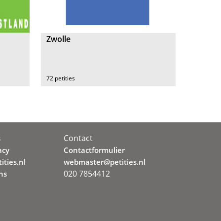
Zwolle
72 petities
Contact
s
acy
Contactformulier
ities.nl
webmaster@petities.nl
020 7854412
ns