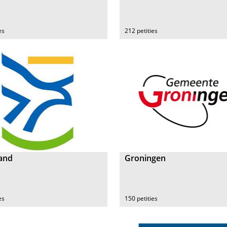
es
212 petities
land
Groningen
es
150 petities