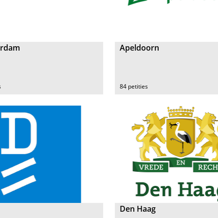
erdam
Apeldoorn
s
84 petities
Den Haag