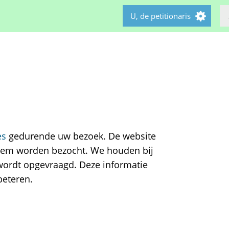
U, de petitionaris
es
gedurende uw bezoek. De website
niem worden bezocht. We houden bij
wordt opgevraagd. Deze informatie
beteren.