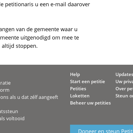
de petitionaris u een e-mail daarover
tvangen van de gemeente waar u
gemeente uitgenodigd om mee te
altijd stoppen.
Help
Update
Start een petitie
Uw priv
ratie
Petities
Over pet
svorm
Loketten
Steun o
ons als u dat zélf aangeeft
Beheer uw petities
atssteun
ls voltooid
Doneer en steun Petit