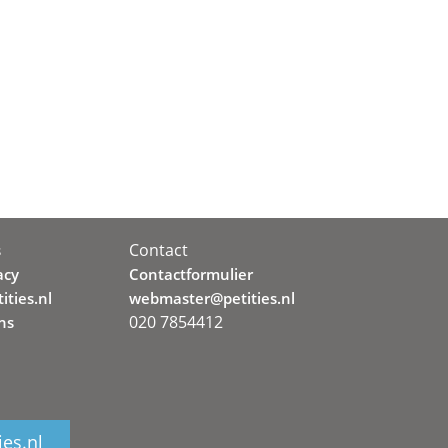
Contact
s
acy
Contactformulier
ities.nl
webmaster@petities.nl
020 7854412
ns
ies.nl