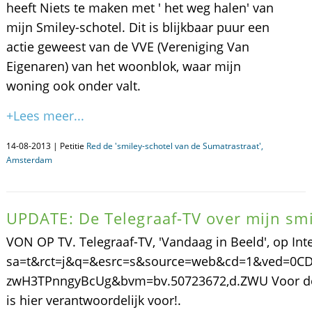
heeft Niets te maken met ' het weg halen' van
mijn Smiley-schotel. Dit is blijkbaar puur een
actie geweest van de VVE (Vereniging Van
Eigenaren) van het woonblok, waar mijn
woning ook onder valt.
+Lees meer...
14-08-2013 | Petitie
Red de 'smiley-schotel van de Sumatrastraat',
Amsterdam
UPDATE: De Telegraaf-TV over mijn smi
VON OP TV. Telegraaf-TV, 'Vandaag in Beeld', op Int
sa=t&rct=j&q=&esrc=s&source=web&cd=1&ved=0C
zwH3TPnngyBcUg&bvm=bv.50723672,d.ZWU Voor de goe
is hier verantwoordelijk voor!.