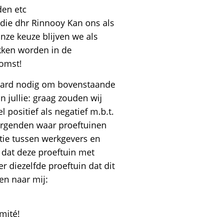
den etc
die dhr Rinnooy Kan ons als
nze keuze blijven we als
okken worden in de
komst!
l hard nodig om bovenstaande
n jullie: graag zouden wij
positief als negatief m.b.t.
orgenden waar proeftuinen
ntie tussen werkgevers en
dat deze proeftuin met
 diezelfde proeftuin dat dit
en naar mij:
omité!