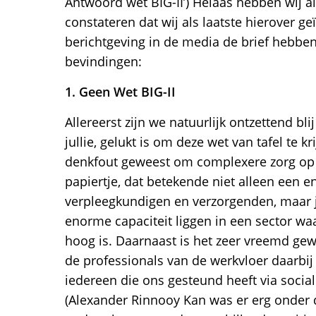
Antwoord wet BIG-II’) Helaas hebben wij 
constateren dat wij als laatste hierover g
berichtgeving in de media de brief hebbe
bevindingen:
1. Geen Wet BIG-II
Allereerst zijn we natuurlijk ontzettend bli
jullie, gelukt is om deze wet van tafel te k
denkfout geweest om complexere zorg op 
papiertje, dat betekende niet alleen een 
verpleegkundigen en verzorgenden, maar j
enorme capaciteit liggen in een sector w
hoog is. Daarnaast is het zeer vreemd ge
de professionals van de werkvloer daarbij
iedereen die ons gesteund heeft via social
(Alexander Rinnooy Kan was er erg onder d