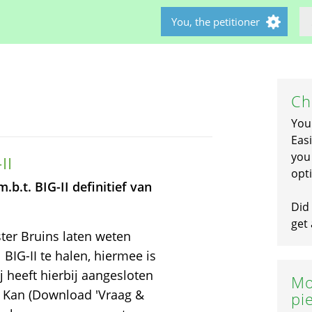
You, the petitioner
Ch
You
Easi
you 
II
opti
b.t. BIG-II definitief van
Did 
get 
ter Bruins laten weten
 BIG-II te halen, hiermee is
j heeft hierbij aangesloten
Mo
 Kan (Download 'Vraag &
pi