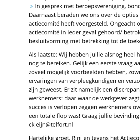
In gesprek met beroepsvereniging, bon
Daarnaast beraden we ons over de opties 
actiecomité heeft voorgesteld. Ongeacht o
actiecomité in ieder geval gehoord/ betr
besluitvorming met betrekking tot de toe
Als laatste: Wij hebben jullie alsnog hee
nog te bereiken. Gelijk een eerste vraag aa
zoveel mogelijk voorbeelden hebben, zowel 
ervaringen van verpleegkundigen en verz
zijn geweest. Er zit namelijk een discrepa
werknemers: daar waar de werkgever zegt 
succes is verlopen zeggen werknemers over
een totale flop was! Graag jullie bevinding
ckleijn@telfort.nl
Hartelijke groet, Rini en tevens het Actiec