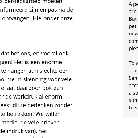
als beroepsgroep moeten
A p
eïnformeerd zijn en pas na de
are
n ontvangen. Hieronder onze
But
peti
new
conv
plea
j dat het ons, en vooral ook
rijgen! Het is een enorme
To w
te hangen aan slechts een
abo
Sen
enorme miskenning voor vele
acc
e laat daardoor ook een
also
aar de werkdruk al enorm
some
weest dit te bedenken zonder
to s
 te betrekken! We willen
 media, de vele brieven
e indruk van), het