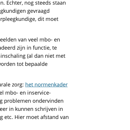
n. Echter, nog steeds staan
eegkundigen gevraagd
erpleegkundige, dit moet
beelden van veel mbo- en
eerd zijn in functie, te
nschaling (al dan niet met
 worden tot bepaalde
urale zorg:
het normenkader
el mbo- en inservice-
org problemen ondervinden
eer in kunnen schrijven in
ng etc. Hier moet afstand van