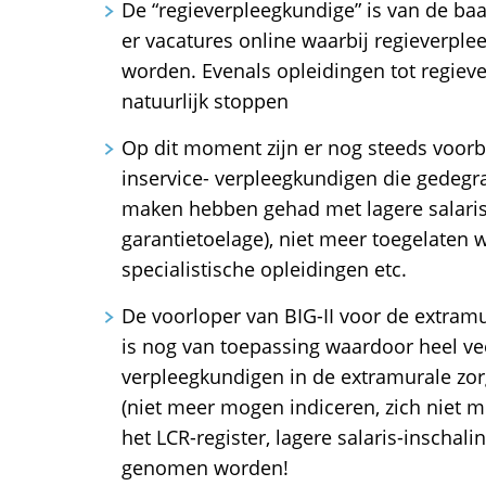
De “regieverpleegkundige” is van de baa
er vacatures online waarbij regieverpl
worden. Evenals opleidingen tot regiev
natuurlijk stoppen
Op dit moment zijn er nog steeds voor
inservice- verpleegkundigen die gedegrad
maken hebben gehad met lagere salarisi
garantietoelage), niet meer toegelaten
specialistische opleidingen etc.
De voorloper van BIG-II voor de extram
is nog van toepassing waardoor heel ve
verpleegkundigen in de extramurale z
(niet meer mogen indiceren, zich niet m
het LCR-register, lagere salaris-inschali
genomen worden!