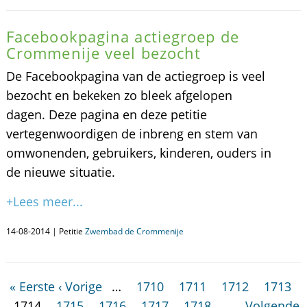
Facebookpagina actiegroep de
Crommenije veel bezocht
De Facebookpagina van de actiegroep is veel
bezocht en bekeken zo bleek afgelopen
dagen. Deze pagina en deze petitie
vertegenwoordigen de inbreng en stem van
omwonenden, gebruikers, kinderen, ouders in
de nieuwe situatie.
+Lees meer...
14-08-2014 | Petitie
Zwembad de Crommenije
« Eerste
‹ Vorige
…
1710
1711
1712
1713
1714
1715
1716
1717
1718
…
Volgende