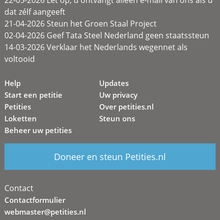
22-05-2026 Let op, u ontvangt alleen e-mail van ons als u
dat zélf aangeeft
21-04-2026 Steun het Groen Staal Project
02-04-2026 Geef Tata Steel Nederland geen staatssteun
14-03-2026 Verklaar het Nederlands wegennet als
voltooid
Help
Updates
Start een petitie
Uw privacy
Petities
Over petities.nl
Loketten
Steun ons
Beheer uw petities
Doneer en steun Petities.nl
Contact
Contactformulier
webmaster@petities.nl