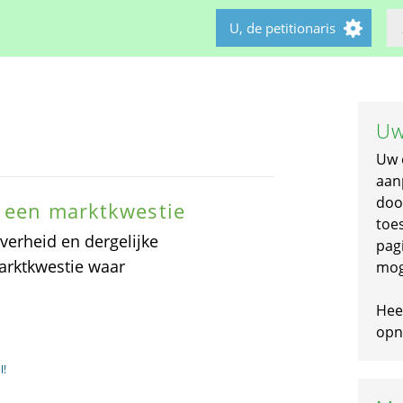
U, de petitionaris
Uw
Uw 
aan
doo
t een marktkwestie
toe
overheid en dergelijke
pagi
arktkwestie waar
mog
Hee
opni
l!