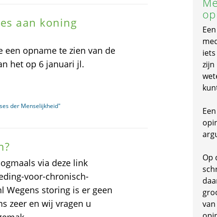
Me
op
ies aan koning
Een
mede
e een opname te zien van de
iet
n het op 6 januari jl.
zijn
wet
kun
ses der Menselijkheid"
Een 
opi
arg
n?
Op 
ogmaals via deze link
schr
oeding-voor-chronisch-
daa
nl Wegens storing is er geen
gro
ns zeer en wij vragen u
van
opi