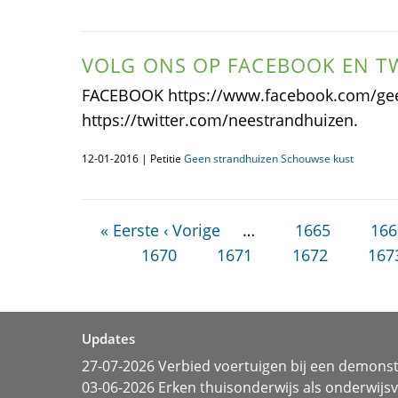
VOLG ONS OP FACEBOOK EN T
FACEBOOK https://www.facebook.com/ge
https://twitter.com/neestrandhuizen.
12-01-2016 | Petitie
Geen strandhuizen Schouwse kust
« Eerste
‹ Vorige
…
1665
166
1670
1671
1672
167
Updates
27-07-2026 Verbied voertuigen bij een demonst
03-06-2026 Erken thuisonderwijs als onderwij