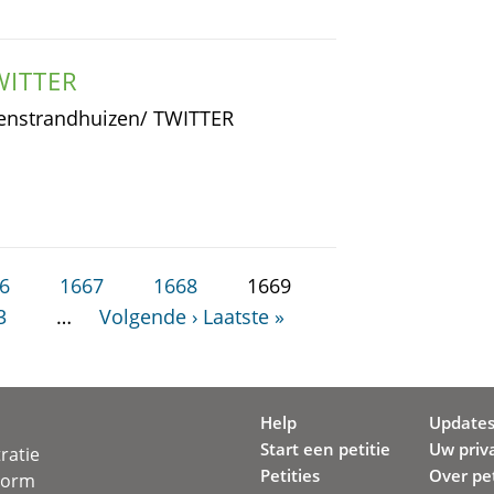
WITTER
enstrandhuizen/ TWITTER
6
1667
1668
1669
3
…
Volgende ›
Laatste »
Help
Update
Start een petitie
Uw priv
ratie
Petities
Over pet
svorm