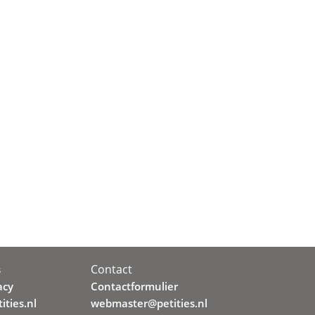
Contact
s
acy
Contactformulier
ities.nl
webmaster@petities.nl