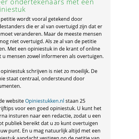
er ondertekenaars met een
iniestuk
 petitie wordt vooral getekend door
standers die er al van overtuigd zijn dat er
s moet veranderen. Maar de meeste mensen
 nog niet overtuigd. Als ze al van de petitie
en. Met een opiniestuk in de krant of online
t u mensen zowel informeren als overtuigen.
opiniestuk schrijven is niet zo moeilijk. De
nie staat centraal, ondersteund door
umenten.
de website
Opiniestukken.nl
staan 25
ijftips voor een goed opiniestuk. U kunt het
rna insturen naar een redactie, zodat u een
ot publiek bereikt dat u zo kunt overtuigen
 uw punt. En u mag natuurlijk altijd met een
niestuk aandacht vestigen op de petitie van