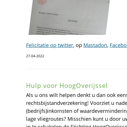
Felicitatie op twitter
, op
Mastadon
,
Facebo
27-04-2022
Hulp voor HoogOverijssel
Als u ons wilt helpen denkt u dan ook ee
rechtsbijstandverzekering! Voorziet u nad
(bedrijfs)inkomsten of waardeverminderi
lage vliegroutes? Misschien kunt u door u
in te schakelen de Stichting HoogOverijsse