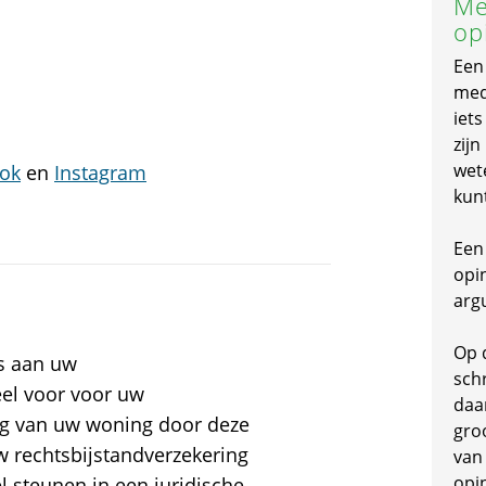
Me
op
Een
mede
iet
zijn
wet
ok
en
Instagram
kun
Een 
opi
arg
Op 
ns aan uw
schr
eel voor voor uw
daa
ng van uw woning door deze
gro
w rechtsbijstandverzekering
van
opi
l steunen in een juridische