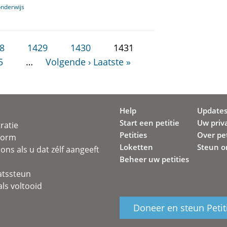
onderwijs
8
1429
1430
1431
5
…
Volgende ›
Laatste »
Help
Update
Start een petitie
Uw priv
ratie
Petities
Over pet
svorm
Loketten
Steun o
ons als u dat zélf aangeeft
Beheer uw petities
atssteun
ls voltooid
Doneer en steun Petit