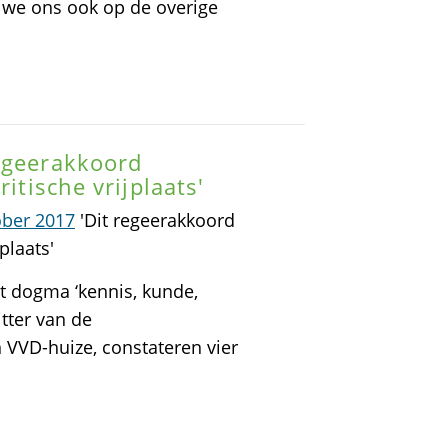
 we ons ook op de overige
egeerakkoord
itische vrijplaats'
ober 2017
'Dit regeerakkoord
plaats'
et dogma ‘kennis, kunde,
tter van de
n VVD-huize, constateren vier