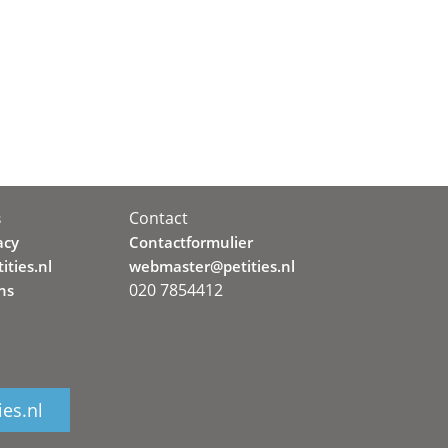
Contact
s
acy
Contactformulier
ities.nl
webmaster@petities.nl
020 7854412
ns
ies.nl