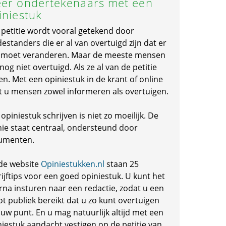
er ondertekenaars met een
iniestuk
 petitie wordt vooral getekend door
standers die er al van overtuigd zijn dat er
s moet veranderen. Maar de meeste mensen
 nog niet overtuigd. Als ze al van de petitie
en. Met een opiniestuk in de krant of online
t u mensen zowel informeren als overtuigen.
opiniestuk schrijven is niet zo moeilijk. De
nie staat centraal, ondersteund door
umenten.
de website
Opiniestukken.nl
staan 25
ijftips voor een goed opiniestuk. U kunt het
rna insturen naar een redactie, zodat u een
ot publiek bereikt dat u zo kunt overtuigen
 uw punt. En u mag natuurlijk altijd met een
niestuk aandacht vestigen op de petitie van