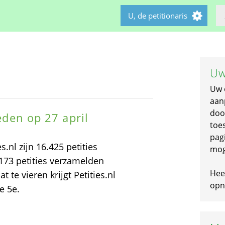
U, de petitionaris
Uw
Uw 
aan
doo
leden op 27 april
toe
pagi
s.nl zijn 16.425 petities
mog
173 petities verzamelden
Hee
te vieren krijgt Petities.nl
opni
e 5e.