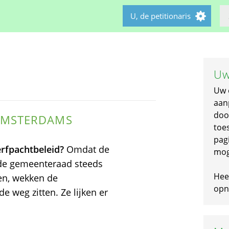
U, de petitionaris
Uw
Uw 
aan
doo
 AMSTERDAMS
toe
pagi
rfpachtbeleid?
Omdat de
mog
n de gemeenteraad steeds
Hee
en, wekken de
opni
e weg zitten. Ze lijken er