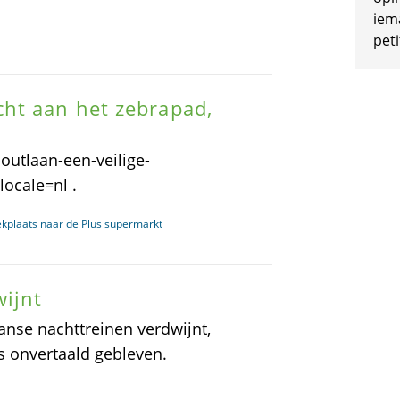
iem
peti
ht aan het zebrapad,
boutlaan-een-veilige-
ocale=nl .
ekplaats naar de Plus supermarkt
wijnt
anse nachttreinen verdwijnt,
is onvertaald gebleven.