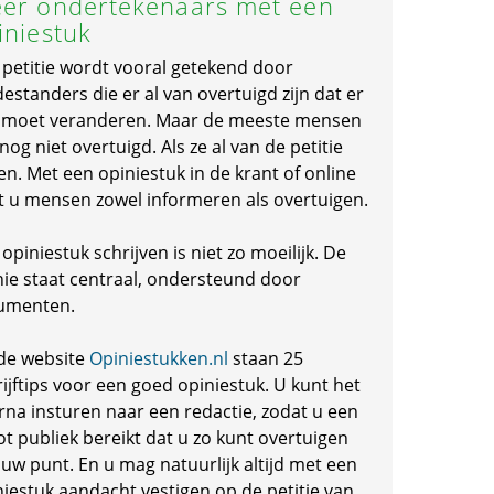
er ondertekenaars met een
iniestuk
 petitie wordt vooral getekend door
standers die er al van overtuigd zijn dat er
s moet veranderen. Maar de meeste mensen
 nog niet overtuigd. Als ze al van de petitie
en. Met een opiniestuk in de krant of online
t u mensen zowel informeren als overtuigen.
opiniestuk schrijven is niet zo moeilijk. De
nie staat centraal, ondersteund door
umenten.
de website
Opiniestukken.nl
staan 25
ijftips voor een goed opiniestuk. U kunt het
rna insturen naar een redactie, zodat u een
ot publiek bereikt dat u zo kunt overtuigen
 uw punt. En u mag natuurlijk altijd met een
niestuk aandacht vestigen op de petitie van