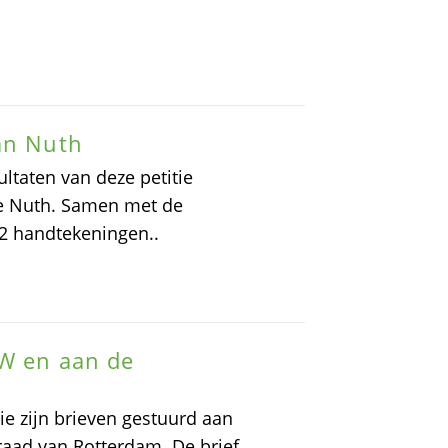
an Nuth
ltaten van deze petitie
e Nuth. Samen met de
52 handtekeningen..
&W en aan de
e zijn brieven gestuurd aan
aad van Rotterdam. De brief