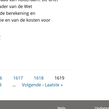
kader van de Wet
 de berekening en
ie en van de kosten voor
W
6
1617
1618
1619
3
…
Volgende ›
Laatste »
Help
Update