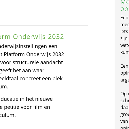
Me
op
Een
mede
iet
form Onderwijs 2032
zijn
wet
derwijsinstellingen een
kun
at Platform Onderwijs 2032
E voor structurele aandacht
Een 
 geeft het aan waar
opi
eeldtaal concreet een plek
arg
lum.
Op 
educatie in het nieuwe
schr
 petitie voor film en
daa
gro
iculum.
van
opi