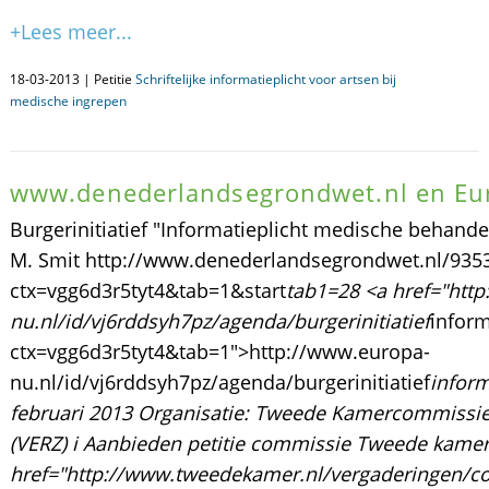
+Lees meer...
18-03-2013 | Petitie
Schriftelijke informatieplicht voor artsen bij
medische ingrepen
www.denederlandsegrondwet.nl en Eu
Burgerinitiatief "Informatieplicht medische beha
M. Smit http://www.denederlandsegrondwet.nl/9353
ctx=vgg6d3r5tyt4&tab=1&start
tab1=28 <a href="htt
nu.nl/id/vj6rddsyh7pz/agenda/burgerinitiatief
inform
ctx=vgg6d3r5tyt4&tab=1">http://www.europa-
nu.nl/id/vj6rddsyh7pz/agenda/burgerinitiatief
infor
februari 2013 Organisatie: Tweede Kamercommissie 
(VERZ) i Aanbieden petitie commissie Tweede kamer <
href="http://www.tweedekamer.nl/vergaderingen/c