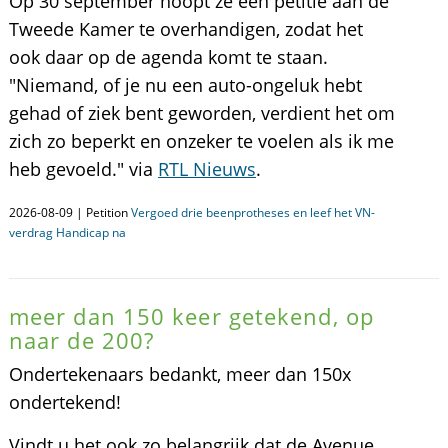
Op 30 september hoopt ze een petitie aan de
Tweede Kamer te overhandigen, zodat het
ook daar op de agenda komt te staan.
"Niemand, of je nu een auto-ongeluk hebt
gehad of ziek bent geworden, verdient het om
zich zo beperkt en onzeker te voelen als ik me
heb gevoeld." via
RTL Nieuws
.
2026-08-09 | Petition
Vergoed drie beenprotheses en leef het VN-
verdrag Handicap na
meer dan 150 keer getekend, op
naar de 200?
Ondertekenaars bedankt, meer dan 150x
ondertekend!
Vindt u het ook zo belangrijk dat de Avenue