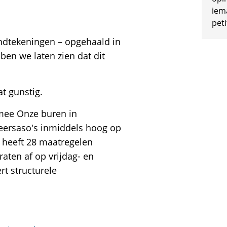
iem
peti
ndtekeningen – opgehaald in
en we laten zien dat dit
t gunstig.
 mee Onze buren in
eersaso's inmiddels hoog op
 heeft 28 maatregelen
raten af op vrijdag- en
rt structurele