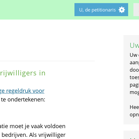
U, de petitionaris
Uw
Uw 
aan
doo
ijwilligers in
toe
pagi
e regeldruk voor
mog
e te ondertekenen:
Hee
opni
satie moet je vaak voldoen
edrijven. Als vrijwilliger