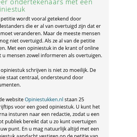
er ondertekenaars met een
iniestuk
 petitie wordt vooral getekend door
standers die er al van overtuigd zijn dat er
s moet veranderen. Maar de meeste mensen
 nog niet overtuigd. Als ze al van de petitie
en. Met een opiniestuk in de krant of online
t u mensen zowel informeren als overtuigen.
opiniestuk schrijven is niet zo moeilijk. De
nie staat centraal, ondersteund door
umenten.
de website
Opiniestukken.nl
staan 25
ijftips voor een goed opiniestuk. U kunt het
rna insturen naar een redactie, zodat u een
ot publiek bereikt dat u zo kunt overtuigen
 uw punt. En u mag natuurlijk altijd met een
niestuk aandacht vestigen op de petitie van