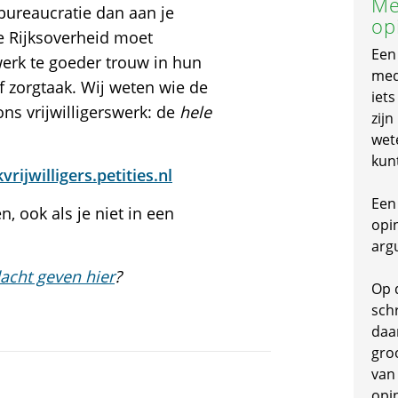
Me
 bureaucratie dan aan je
op
 Rijksoverheid moet
Een
swerk te goeder trouw in hun
mede
of zorgtaak. Wij weten wie de
iet
ns vrijwilligerswerk: de
hele
zijn
wet
kun
rijwilligers.petities.nl
Een 
, ook als je niet in een
opi
arg
acht geven hier
?
Op 
schr
daa
gro
van
opi