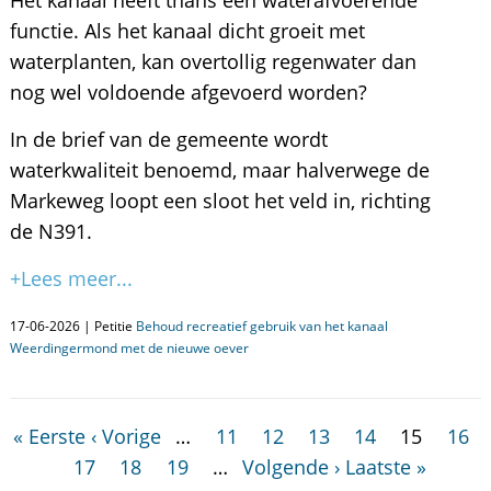
Het kanaal heeft thans een waterafvoerende
functie. Als het kanaal dicht groeit met
waterplanten, kan overtollig regenwater dan
nog wel voldoende afgevoerd worden?
In de brief van de gemeente wordt
waterkwaliteit benoemd, maar halverwege de
Markeweg loopt een sloot het veld in, richting
de N391.
+Lees meer...
17-06-2026 | Petitie
Behoud recreatief gebruik van het kanaal
Weerdingermond met de nieuwe oever
« Eerste
‹ Vorige
…
11
12
13
14
15
16
17
18
19
…
Volgende ›
Laatste »