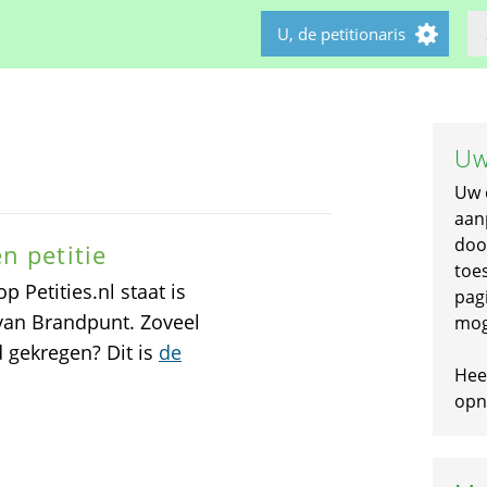
U, de petitionaris
Uw
Uw 
aan
doo
n petitie
toe
 Petities.nl staat is
pagi
van Brandpunt. Zoveel
mog
 gekregen? Dit is
de
Hee
opni