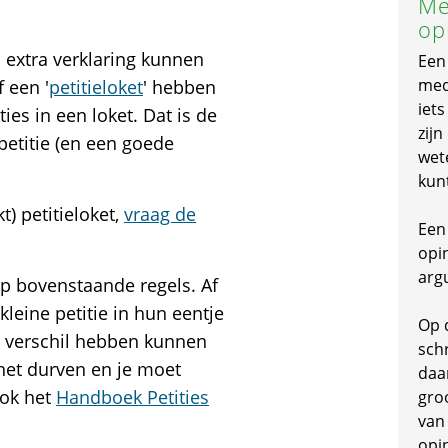
Me
op
ls extra verklaring kunnen
Een
mede
 een '
petitieloket
' hebben
iet
ties in een loket. Dat is de
zijn
petitie (en een goede
wet
kun
) petitieloket,
vraag de
Een 
opi
arg
op bovenstaande regels. Af
kleine petitie in hun eentje
Op 
 verschil hebben kunnen
schr
 het durven en je moet
daa
ook het
Handboek Petities
gro
van
opi