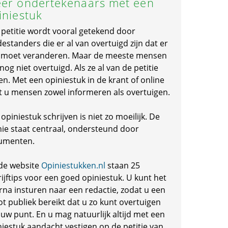
er ondertekenaars met een
iniestuk
 petitie wordt vooral getekend door
standers die er al van overtuigd zijn dat er
s moet veranderen. Maar de meeste mensen
 nog niet overtuigd. Als ze al van de petitie
en. Met een opiniestuk in de krant of online
t u mensen zowel informeren als overtuigen.
opiniestuk schrijven is niet zo moeilijk. De
nie staat centraal, ondersteund door
umenten.
de website
Opiniestukken.nl
staan 25
ijftips voor een goed opiniestuk. U kunt het
rna insturen naar een redactie, zodat u een
ot publiek bereikt dat u zo kunt overtuigen
 uw punt. En u mag natuurlijk altijd met een
niestuk aandacht vestigen op de petitie van