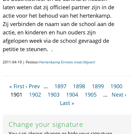
laten weten dat zij officieel partner zijn in de
actie voor het behoud van het hertenkamp.
Zij verbinden de naam van de school aan de
actie, en kinderen en hun ouders zijn
afgelopen week via de school gevraagd de
petitie te steunen. .
2011-04-10 | Petition
Hertenkamp Ermelo moet blijven!
« First
‹ Prev
…
1897
1898
1899
1900
1901
1902
1903
1904
1905
…
Next ›
Last »
Change your signature
You can always change or hide your signature.