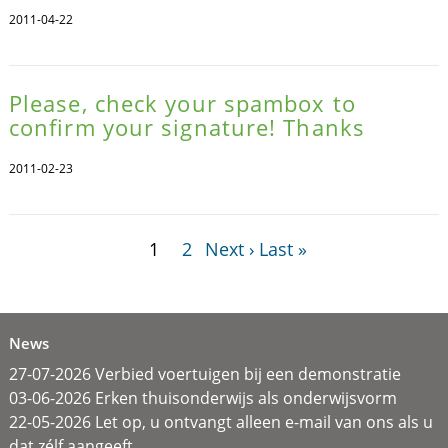
2011-04-22
Please, check your spambox to
confirm your signature! Thanks
2011-02-23
1
2
Next ›
Last »
News
27-07-2026 Verbied voertuigen bij een demonstratie
03-06-2026 Erken thuisonderwijs als onderwijsvorm
22-05-2026 Let op, u ontvangt alleen e-mail van ons als u
dat zélf aangeeft