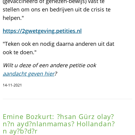
(gevaccineerd of genezen-bewijs) vast te
stellen om ons en bedrijven uit de crisis te
helpen."
https://2gwetgeving.petities.nl
"Teken ook en nodig daarna anderen uit dat
ook te doen."
Wilt u deze of een andere petitie ook
aandacht geven hier
?
14-11-2021
Emine Bozkurt: ?hsan Gürz olay?
n?n ayd?nlanmamas? Hollandan?
n ay?b?d?r