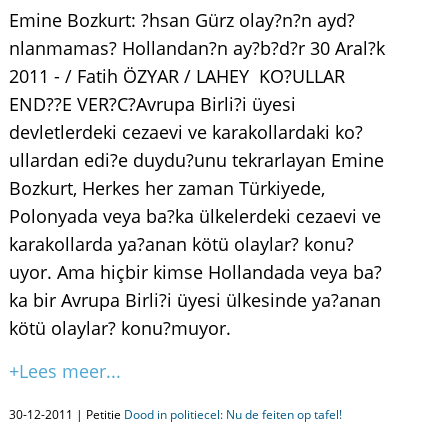
Emine Bozkurt: ?hsan Gürz olay?n?n ayd?
nlanmamas? Hollandan?n ay?b?d?r 30 Aral?k
2011 - / Fatih ÖZYAR / LAHEY KO?ULLAR
END??E VER?C?Avrupa Birli?i üyesi
devletlerdeki cezaevi ve karakollardaki ko?
ullardan edi?e duydu?unu tekrarlayan Emine
Bozkurt, Herkes her zaman Türkiyede,
Polonyada veya ba?ka ülkelerdeki cezaevi ve
karakollarda ya?anan kötü olaylar? konu?
uyor. Ama hiçbir kimse Hollandada veya ba?
ka bir Avrupa Birli?i üyesi ülkesinde ya?anan
kötü olaylar? konu?muyor.
+Lees meer...
30-12-2011 | Petitie
Dood in politiecel: Nu de feiten op tafel!