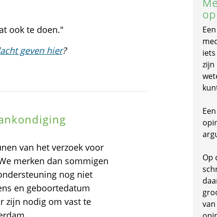
Me
op
at ook te doen."
Een
mede
acht geven hier
?
iet
zijn
wet
kun
Een 
aankondiging
opi
arg
unen van het verzoek voor
Op 
 We merken dan sommigen
schr
ondersteuning nog niet
daa
vens en geboortedatum
gro
 zijn nodig om vast te
van
terdam.
opi