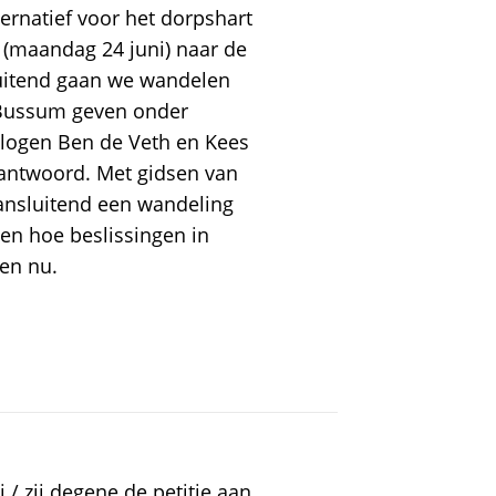
ernatief voor het dorpshart
 (maandag 24 juni) naar de
luitend gaan we wandelen
r Bussum geven onder
logen Ben de Veth en Kees
eantwoord. Met gidsen van
ansluitend een wandeling
en hoe beslissingen in
 en nu.
j / zij degene de petitie aan