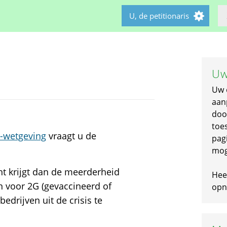
U, de petitionaris
Uw
Uw 
aan
doo
toe
-wetgeving
vraagt u de
pagi
mog
t krijgt dan de meerderheid
Hee
un voor 2G (gevaccineerd of
opni
edrijven uit de crisis te