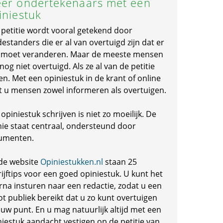
er ondertekenaars met een
iniestuk
 petitie wordt vooral getekend door
standers die er al van overtuigd zijn dat er
s moet veranderen. Maar de meeste mensen
 nog niet overtuigd. Als ze al van de petitie
en. Met een opiniestuk in de krant of online
t u mensen zowel informeren als overtuigen.
opiniestuk schrijven is niet zo moeilijk. De
nie staat centraal, ondersteund door
umenten.
de website
Opiniestukken.nl
staan 25
ijftips voor een goed opiniestuk. U kunt het
rna insturen naar een redactie, zodat u een
ot publiek bereikt dat u zo kunt overtuigen
 uw punt. En u mag natuurlijk altijd met een
niestuk aandacht vestigen op de petitie van