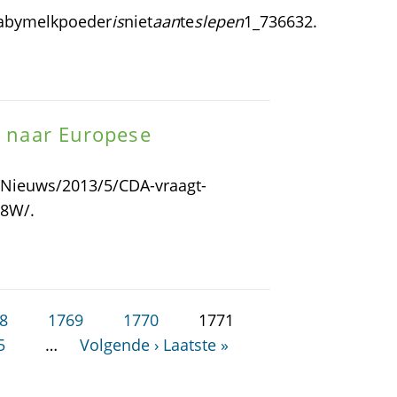
babymelkpoeder
is
niet
aan
te
slepen
1_736632.
t naar Europese
/Nieuws/2013/5/CDA-vraagt-
08W/.
8
1769
1770
1771
5
…
Volgende ›
Laatste »