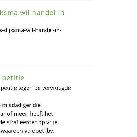
jksma wil handel in
s-dijksma-wil-handel-in-
 petitie
petitie tegen de vervroegde
re misdadiger die
ar of meer, heeft het
e straf eerder op vrije
rwaarden voldoet (bv.