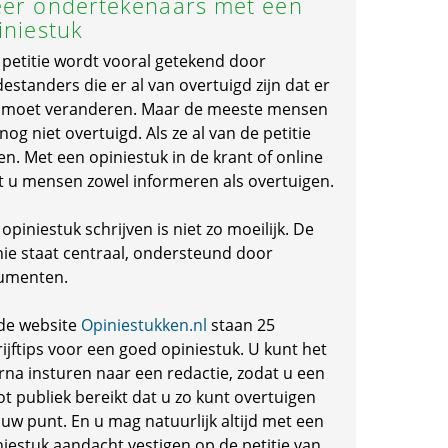
er ondertekenaars met een
iniestuk
 petitie wordt vooral getekend door
standers die er al van overtuigd zijn dat er
s moet veranderen. Maar de meeste mensen
 nog niet overtuigd. Als ze al van de petitie
en. Met een opiniestuk in de krant of online
t u mensen zowel informeren als overtuigen.
opiniestuk schrijven is niet zo moeilijk. De
nie staat centraal, ondersteund door
umenten.
de website
Opiniestukken.nl
staan 25
ijftips voor een goed opiniestuk. U kunt het
rna insturen naar een redactie, zodat u een
ot publiek bereikt dat u zo kunt overtuigen
 uw punt. En u mag natuurlijk altijd met een
niestuk aandacht vestigen op de petitie van