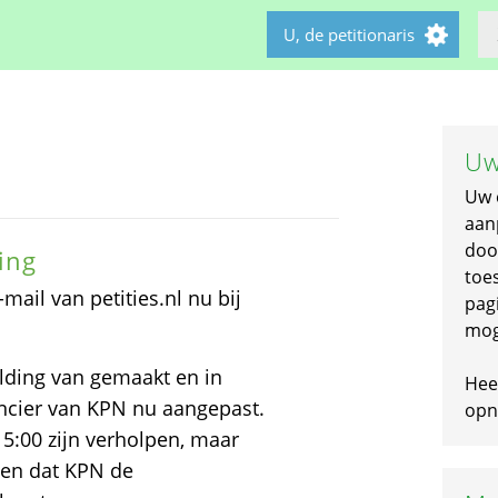
U, de petitionaris
Uw
Uw 
aan
doo
ing
toe
mail van petities.nl nu bij
pagi
mog
ding van gemaakt en in
Hee
rancier van KPN nu aangepast.
opni
5:00 zijn verholpen, maar
ten dat KPN de