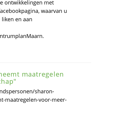
le ontwikkelingen met
 facebookpagina, waarvan u
liken en aan
entrumplanMaarn.
a neemt maatregelen
chap"
windspersonen/sharon-
t-maatregelen-voor-meer-