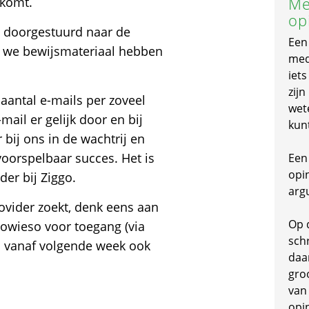
Me
 komt.
op
 doorgestuurd naar de
Een
 we bewijsmateriaal hebben
mede
iet
zijn
 aantal e-mails per zoveel
wet
il er gelijk door en bij
kun
bij ons in de wachtrij en
oorspelbaar succes. Het is
Een 
opi
der bij Ziggo.
arg
ovider zoekt, denk eens aan
Op 
 Sowieso voor toegang (via
schr
 en vanaf volgende week ook
daa
gro
van
opi