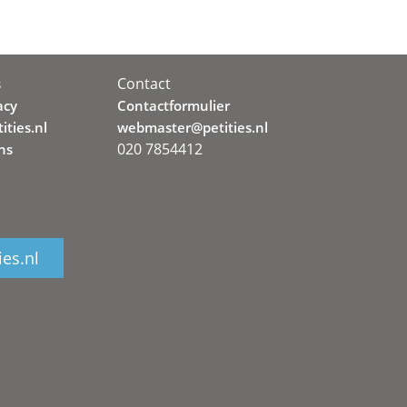
Contact
s
acy
Contactformulier
ities.nl
webmaster@petities.nl
020 7854412
ns
ies.nl