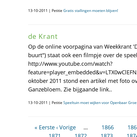
13-10-2011 | Petitie
Gratis stallingen moeten blijven!
de Krant
Op de online voorpagina van Weekkrant 'De
buurt") staat ook een filmpje over de spee
http://www.youtube.com/watch?
feature=player_embedded&v=LTX0wClEFNA 
oktober 2011 stond een artikel met foto o
Ganzebloem. Zie bijgaande link..
13-10-2011 | Petitie
Speeltuin moet wijken voor Openbaar Groe
« Eerste
‹ Vorige
…
1866
186
1871
1872
1873
187