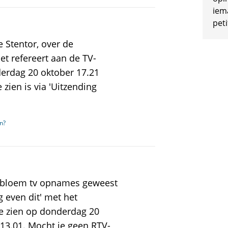
iem
peti
 Stentor, over de
t refereert aan de TV-
derdag 20 oktober 17.21
zien is via 'Uitzending
n?
zebloem tv opnames geweest
 even dit' met het
 te zien op donderdag 20
 13.01. Mocht je geen RTV-