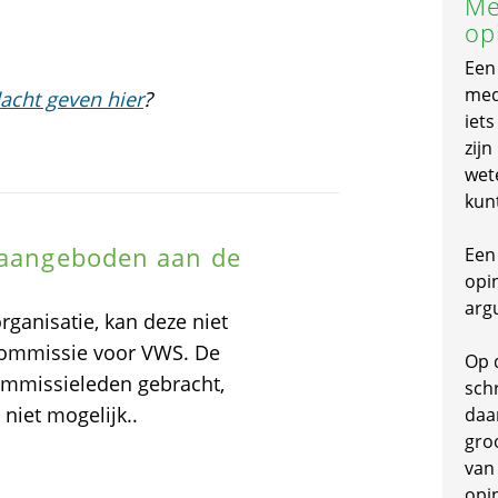
Me
op
Een
mede
acht geven hier
?
iet
zijn
wet
kun
n aangeboden aan de
Een 
opi
arg
rganisatie, kan deze niet
ommissie voor VWS. De
Op 
commissieleden gebracht,
schr
niet mogelijk..
daa
gro
van
opi