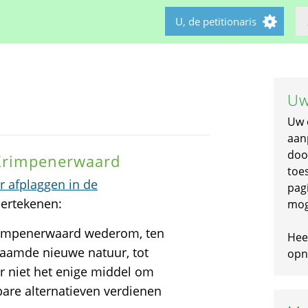
U, de petitionaris
Uw
Uw 
aan
doo
 Krimpenerwaard
toe
or afplaggen in de
pagi
dertekenen:
mog
rimpenerwaard wederom, ten
Hee
naamde nieuwe natuur, tot
opni
er niet het enige middel om
bare alternatieven verdienen