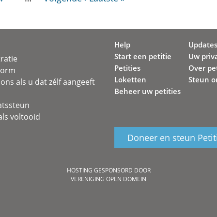
Help
Update
Start een petitie
Uw priv
ratie
Petities
Over pet
svorm
Loketten
Steun o
ons als u dat zélf aangeeft
Beheer uw petities
atssteun
ls voltooid
Doneer en steun Petit
HOSTING GESPONSORD DOOR
VERENIGING OPEN DOMEIN