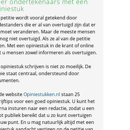
er ondertekenaars met een
iniestuk
 petitie wordt vooral getekend door
standers die er al van overtuigd zijn dat er
s moet veranderen. Maar de meeste mensen
 nog niet overtuigd. Als ze al van de petitie
en. Met een opiniestuk in de krant of online
t u mensen zowel informeren als overtuigen.
opiniestuk schrijven is niet zo moeilijk. De
nie staat centraal, ondersteund door
umenten.
de website
Opiniestukken.nl
staan 25
ijftips voor een goed opiniestuk. U kunt het
rna insturen naar een redactie, zodat u een
ot publiek bereikt dat u zo kunt overtuigen
 uw punt. En u mag natuurlijk altijd met een
niestuk aandacht vestigen op de petitie van