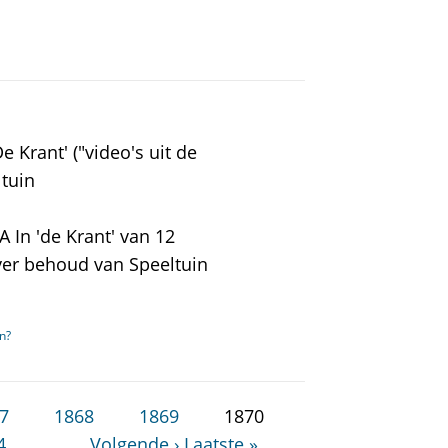
 Krant' ("video's uit de
ltuin
In 'de Krant' van 12
ver behoud van Speeltuin
n?
7
1868
1869
1870
4
…
Volgende ›
Laatste »