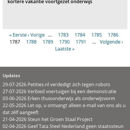
kortere vakantie voortgezet onderwijs
« Eerste
‹ Vorige
…
1783
1784
1785
1786
1787
1788
1789
1790
1791
…
Volgende ›
Laatste »
Updates
29-07-2026 Petities.nl verdedigt zich tegen robots
27-07-2026 Verbied voertuigen bij een demonstratie
03-06-2026 Erken thuisonderwijs als onderwijsvorm
22-05-2026 Let op, u ontvangt alleen e-mail van ons als u
dat zélf aangeeft
21-04-2026 Steun het Groen Staal Project
02-04-2026 Geef Tata Steel Nederland geen staatssteun