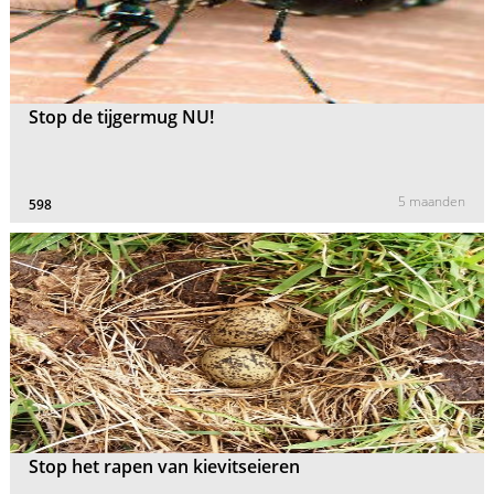
Stop de tijgermug NU!
5 maanden
598
Stop het rapen van kievitseieren