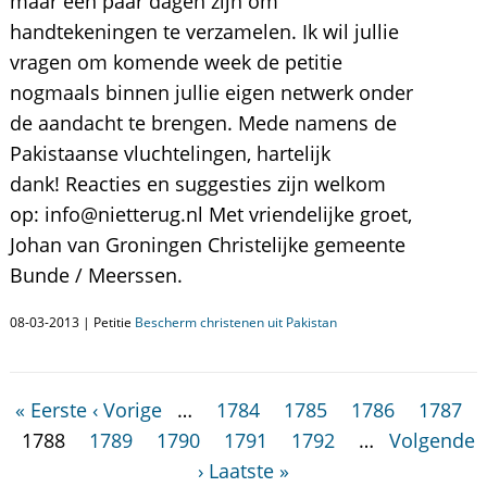
maar een paar dagen zijn om
handtekeningen te verzamelen. Ik wil jullie
vragen om komende week de petitie
nogmaals binnen jullie eigen netwerk onder
de aandacht te brengen. Mede namens de
Pakistaanse vluchtelingen, hartelijk
dank! Reacties en suggesties zijn welkom
op: info@nietterug.nl Met vriendelijke groet,
Johan van Groningen Christelijke gemeente
Bunde / Meerssen.
08-03-2013 | Petitie
Bescherm christenen uit Pakistan
« Eerste
‹ Vorige
…
1784
1785
1786
1787
1788
1789
1790
1791
1792
…
Volgende
›
Laatste »