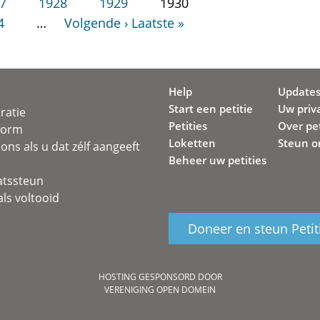
7
1928
1929
1930
4
…
Volgende ›
Laatste »
Help
Update
Start een petitie
Uw priv
ratie
Petities
Over pet
svorm
Loketten
Steun o
ons als u dat zélf aangeeft
Beheer uw petities
atssteun
ls voltooid
Doneer en steun Petit
HOSTING GESPONSORD DOOR
VERENIGING OPEN DOMEIN