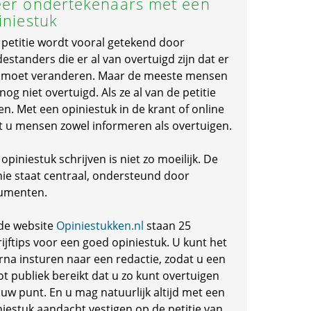
er ondertekenaars met een
iniestuk
 petitie wordt vooral getekend door
standers die er al van overtuigd zijn dat er
s moet veranderen. Maar de meeste mensen
 nog niet overtuigd. Als ze al van de petitie
en. Met een opiniestuk in de krant of online
t u mensen zowel informeren als overtuigen.
opiniestuk schrijven is niet zo moeilijk. De
nie staat centraal, ondersteund door
umenten.
de website
Opiniestukken.nl
staan 25
ijftips voor een goed opiniestuk. U kunt het
rna insturen naar een redactie, zodat u een
ot publiek bereikt dat u zo kunt overtuigen
 uw punt. En u mag natuurlijk altijd met een
niestuk aandacht vestigen op de petitie van