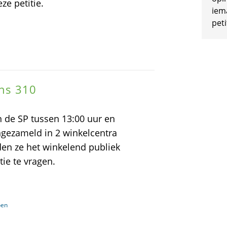
ze petitie.
iem
peti
ns 310
 de SP tussen 13:00 uur en
gezameld in 2 winkelcentra
den ze het winkelend publiek
ie te vragen.
oen