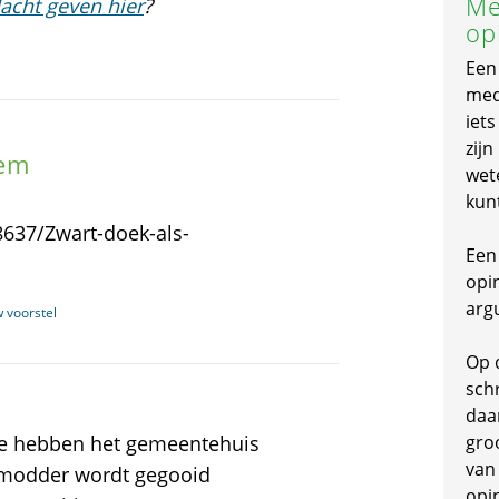
Me
acht geven hier
?
op
Een
mede
iet
zijn
tem
wet
m
kun
637/Zwart-doek-als-
Een 
opi
arg
w voorstel
Op 
schr
daa
We hebben het gemeentehuis
gro
van
t modder wordt gegooid
opi