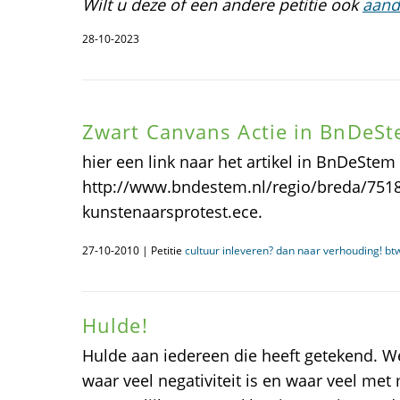
Wilt u deze of een andere petitie ook
aand
28-10-2023
Zwart Canvans Actie in BnDeS
hier een link naar het artikel in BnDeSte
http://www.bndestem.nl/regio/breda/7518
kunstenaarsprotest.ece.
27-10-2010 | Petitie
cultuur inleveren? dan naar verhouding! bt
Hulde!
Hulde aan iedereen die heeft getekend. 
waar veel negativiteit is en waar veel me