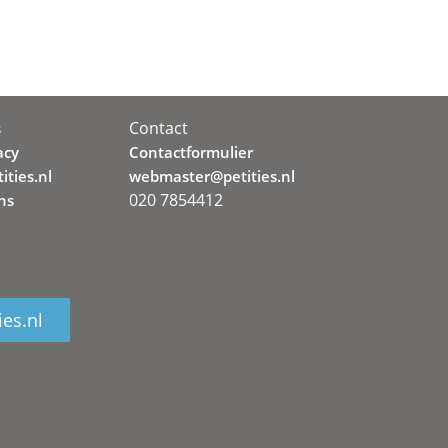
Contact
s
acy
Contactformulier
ities.nl
webmaster@petities.nl
020 7854412
ns
ies.nl