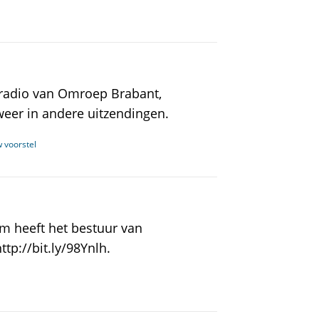
radio van Omroep Brabant,
 weer in andere uitzendingen.
w voorstel
om heeft het bestuur van
ttp://bit.ly/98Ynlh.