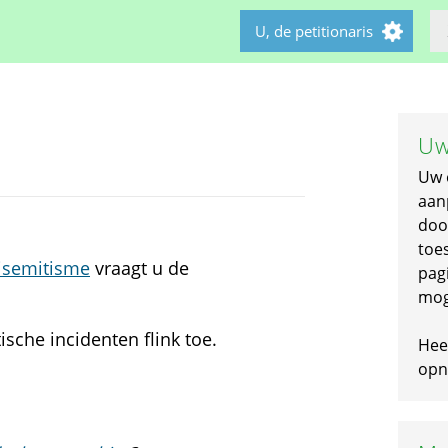
U, de petitionaris
Uw
Uw 
aan
doo
toe
isemitisme
vraagt u de
pagi
mog
ische incidenten flink toe.
Hee
opni