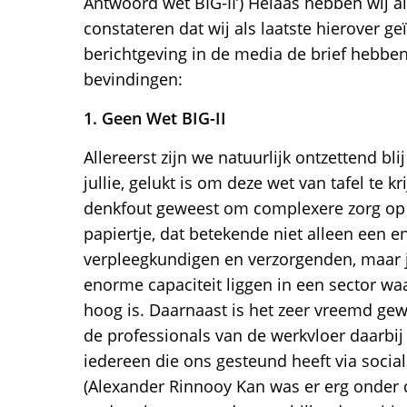
Antwoord wet BIG-II’) Helaas hebben wij 
constateren dat wij als laatste hierover g
berichtgeving in de media de brief hebbe
bevindingen:
1. Geen Wet BIG-II
Allereerst zijn we natuurlijk ontzettend bli
jullie, gelukt is om deze wet van tafel te k
denkfout geweest om complexere zorg op 
papiertje, dat betekende niet alleen een 
verpleegkundigen en verzorgenden, maar j
enorme capaciteit liggen in een sector w
hoog is. Daarnaast is het zeer vreemd ge
de professionals van de werkvloer daarbij
iedereen die ons gesteund heeft via social
(Alexander Rinnooy Kan was er erg onder d