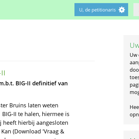
U, de petitionaris
Uw
Uw 
aan
doo
II
toe
b.t. BIG-II definitief van
pagi
mog
ter Bruins laten weten
Hee
 BIG-II te halen, hiermee is
opni
j heeft hierbij aangesloten
 Kan (Download 'Vraag &