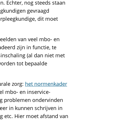
n. Echter, nog steeds staan
eegkundigen gevraagd
erpleegkundige, dit moet
beelden van veel mbo- en
eerd zijn in functie, te
nschaling (al dan niet met
 worden tot bepaalde
urale zorg:
het normenkader
el mbo- en inservice-
org problemen ondervinden
eer in kunnen schrijven in
ng etc. Hier moet afstand van