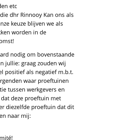
den etc
die dhr Rinnooy Kan ons als
nze keuze blijven we als
okken worden in de
komst!
l hard nodig om bovenstaande
n jullie: graag zouden wij
positief als negatief m.b.t.
orgenden waar proeftuinen
ntie tussen werkgevers en
dat deze proeftuin met
 diezelfde proeftuin dat dit
en naar mij:
omité!