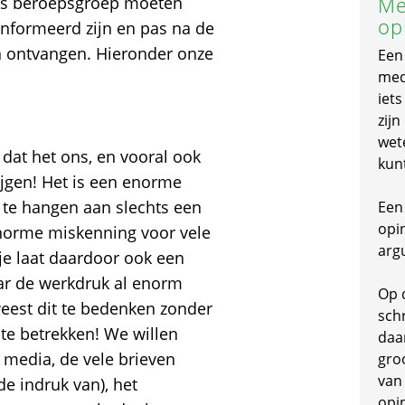
Me
als beroepsgroep moeten
op
eïnformeerd zijn en pas na de
n ontvangen. Hieronder onze
Een
mede
iet
zijn
wet
j dat het ons, en vooral ook
kun
rijgen! Het is een enorme
te hangen aan slechts een
Een 
opi
enorme miskenning voor vele
arg
e laat daardoor ook een
aar de werkdruk al enorm
Op 
weest dit te bedenken zonder
schr
 te betrekken! We willen
daa
 media, de vele brieven
gro
van
e indruk van), het
opi