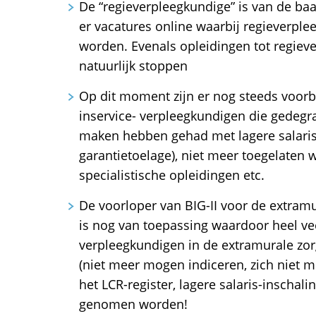
De “regieverpleegkundige” is van de baa
er vacatures online waarbij regieverpl
worden. Evenals opleidingen tot regiev
natuurlijk stoppen
Op dit moment zijn er nog steeds voor
inservice- verpleegkundigen die gedegrad
maken hebben gehad met lagere salarisi
garantietoelage), niet meer toegelaten
specialistische opleidingen etc.
De voorloper van BIG-II voor de extram
is nog van toepassing waardoor heel ve
verpleegkundigen in de extramurale z
(niet meer mogen indiceren, zich niet m
het LCR-register, lagere salaris-inschali
genomen worden!