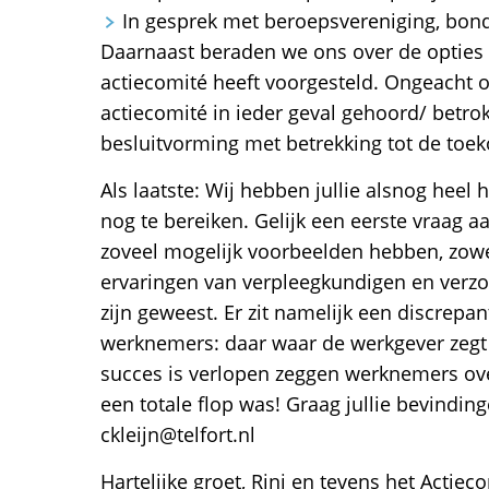
In gesprek met beroepsvereniging, bon
Daarnaast beraden we ons over de opties 
actiecomité heeft voorgesteld. Ongeacht o
actiecomité in ieder geval gehoord/ betr
besluitvorming met betrekking tot de toe
Als laatste: Wij hebben jullie alsnog hee
nog te bereiken. Gelijk een eerste vraag aa
zoveel mogelijk voorbeelden hebben, zowel 
ervaringen van verpleegkundigen en verz
zijn geweest. Er zit namelijk een discrepa
werknemers: daar waar de werkgever zegt 
succes is verlopen zeggen werknemers over
een totale flop was! Graag jullie bevinding
ckleijn@telfort.nl
Hartelijke groet, Rini en tevens het Actiec