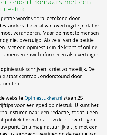
er ondertekenaars met een
iniestuk
 petitie wordt vooral getekend door
standers die er al van overtuigd zijn dat er
s moet veranderen. Maar de meeste mensen
 nog niet overtuigd. Als ze al van de petitie
en. Met een opiniestuk in de krant of online
t u mensen zowel informeren als overtuigen.
opiniestuk schrijven is niet zo moeilijk. De
nie staat centraal, ondersteund door
umenten.
de website
Opiniestukken.nl
staan 25
ijftips voor een goed opiniestuk. U kunt het
rna insturen naar een redactie, zodat u een
ot publiek bereikt dat u zo kunt overtuigen
 uw punt. En u mag natuurlijk altijd met een
niestuk aandacht vestigen op de petitie van