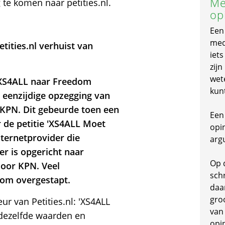
Me
 te komen naar petities.nl.
op
Een
mede
ities.nl verhuist van
iet
zijn
wet
n XS4ALL naar Freedom
kun
a eenzijdige opzegging van
 KPN. Dit gebeurde toen een
Een 
 de petitie 'XS4ALL Moet
opi
nternetprovider die
arg
er is opgericht naar
Op 
door KPN. Veel
schr
om overgestapt.
daa
gro
r van Petities.nl: 'XS4ALL
van
dezelfde waarden en
opi