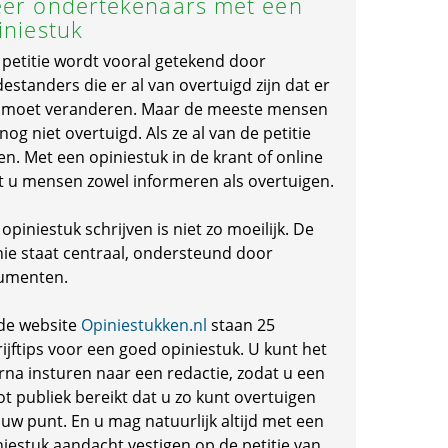
er ondertekenaars met een
iniestuk
 petitie wordt vooral getekend door
standers die er al van overtuigd zijn dat er
s moet veranderen. Maar de meeste mensen
 nog niet overtuigd. Als ze al van de petitie
en. Met een opiniestuk in de krant of online
t u mensen zowel informeren als overtuigen.
opiniestuk schrijven is niet zo moeilijk. De
nie staat centraal, ondersteund door
umenten.
de website
Opiniestukken.nl
staan 25
ijftips voor een goed opiniestuk. U kunt het
rna insturen naar een redactie, zodat u een
ot publiek bereikt dat u zo kunt overtuigen
 uw punt. En u mag natuurlijk altijd met een
niestuk aandacht vestigen op de petitie van