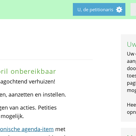
U, de petitionaris
Uw
Uw 
aan
doo
pril onbereikbaar
toe
jdagochtend verhuizen!
pagi
mog
en, aanzetten en instellen.
Hee
n van acties. Petities
opni
 mogelijk.
tronische agenda-item
met