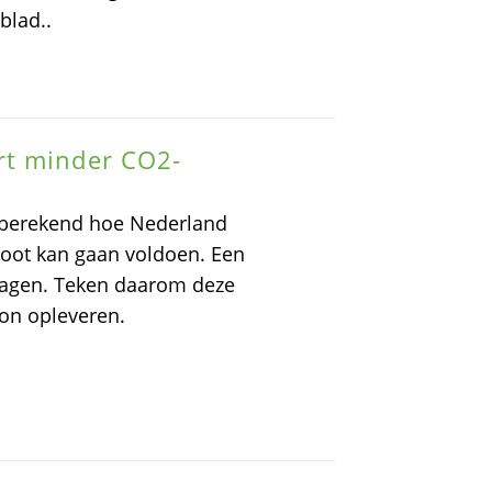
sblad..
rt minder CO2-
t berekend hoe Nederland
toot kan gaan voldoen. Een
agen. Teken daarom deze
ton opleveren.