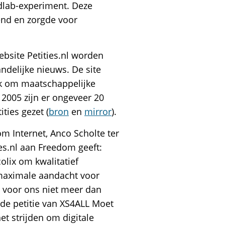
ldlab-experiment. Deze
end en zorgde voor
ebsite Petities.nl worden
ndelijke nieuws. De site
ik om maatschappelijke
 2005 zijn er ongeveer 20
ties gezet (
bron
en
mirror
).
m Internet, Anco Scholte ter
ies.nl aan Freedom geeft:
lix om kwalitatief
maximale aandacht voor
is voor ons niet meer dan
 de petitie van XS4ALL Moet
et strijden om digitale