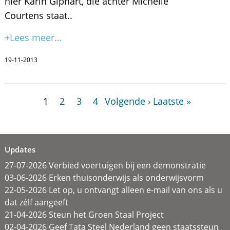
hier Karin Giphart, die achter Michelle
Courtens staat..
+Lees meer...
19-11-2013
1
2
3
4
Volgende ›
Laatste »
Updates
27-07-2026 Verbied voertuigen bij een demonstratie
03-06-2026 Erken thuisonderwijs als onderwijsvorm
22-05-2026 Let op, u ontvangt alleen e-mail van ons als u
dat zélf aangeeft
21-04-2026 Steun het Groen Staal Project
02-04-2026 Geef Tata Steel Nederland geen staatssteun