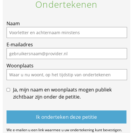
Ondertekenen
If
Naam
you
are
E-mailadres
a
human,
ignore
Woonplaats
this
field
Ja, mijn naam en woonplaats mogen publiek
zichtbaar zijn onder de petitie.
We e-mailen u een link waarmee u uw ondertekening kunt bevestigen.