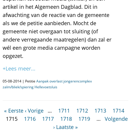
artikel in het Algemeen Dagblad. Dit in
afwachting van de reactie van de gemeente
als we de petitie aanbieden. Mocht de
gemeente niet overgaan tot sluiting (of
andere verregaande maatregelen) dan zal er
wél een grote media campagne worden
opgezet.
+Lees meer...
05-08-2014 | Petitie
Aanpak overlast jongerencomplex
zalm/bliek/spiering Hellevoetsluis
« Eerste
‹ Vorige
…
1711
1712
1713
1714
1715
1716
1717
1718
1719
…
Volgende
›
Laatste »