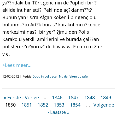
ya??ndaki bir Türk gencinin de ?üpheli bir ?
ekilde intihar etti?i ?eklinde aç?klanm??t?
Bunun yan? s?ra Afgan kökenli bir genç ölü
bulunmu?tu Art?k buras? karakol mu i?kence
merkezimi nas?l bir yer? ?jmuiden Polis
Karakolu yetkili amirlerini ve burada çal??an
polisleri k?n?yoruz" dedi w w w. F o r u m Z i r
v e.
+Lees meer...
12-02-2012 | Petitie
Dood in politiecel: Nu de feiten op tafel!
« Eerste
‹ Vorige
…
1846
1847
1848
1849
1850
1851
1852
1853
1854
…
Volgende
›
Laatste »