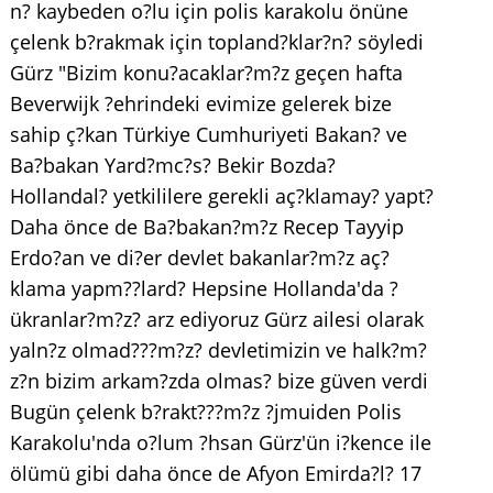
n? kaybeden o?lu için polis karakolu önüne
çelenk b?rakmak için topland?klar?n? söyledi
Gürz "Bizim konu?acaklar?m?z geçen hafta
Beverwijk ?ehrindeki evimize gelerek bize
sahip ç?kan Türkiye Cumhuriyeti Bakan? ve
Ba?bakan Yard?mc?s? Bekir Bozda?
Hollandal? yetkililere gerekli aç?klamay? yapt?
Daha önce de Ba?bakan?m?z Recep Tayyip
Erdo?an ve di?er devlet bakanlar?m?z aç?
klama yapm??lard? Hepsine Hollanda'da ?
ükranlar?m?z? arz ediyoruz Gürz ailesi olarak
yaln?z olmad???m?z? devletimizin ve halk?m?
z?n bizim arkam?zda olmas? bize güven verdi
Bugün çelenk b?rakt???m?z ?jmuiden Polis
Karakolu'nda o?lum ?hsan Gürz'ün i?kence ile
ölümü gibi daha önce de Afyon Emirda?l? 17