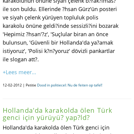
karakolunun önüne siyah çelenk b?rak?lmas?
ile son buldu. Ellerinde ?hsan Gürz'ün posteri
ve siyah çelenk yürüyen topluluk polis
karakolu önüne geldi?inde sessizli?ini bozarak
'Hepimiz ?hsan'?z', 'Suçlular biran an önce
bulunsun, 'Güvenli bir Hollanda'da ya?amak
istiyoruz', 'Polisi k?n?yoruz' dövizli pankartlar
ile slogan att?.
+Lees meer...
12-02-2012 | Petitie
Dood in politiecel: Nu de feiten op tafel!
Hollanda'da karakolda ölen Türk
genci için yürüyü? yap?ld?
Hollanda'da karakolda ölen Türk genci için