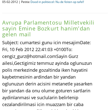
05-02-2012 | Petitie
Dood in politiecel: Nu de feiten op tafel!
Avrupa Parlamentosu Milletvekili
sayin Emine Bozkurt hanim'dan
gelen mail
Subject: cumartesi gunu icin mesajimDate:
Fri, 10 Feb 2012 22:41:03 +0100To:
cengiz_gurz@hotmail.comSayin Gurz
ailesi,Gectigimiz temmuz ayinda oglunuzun
polis merkezinde gozaltinda iken hayatini
kaybetmesinin ardindan bir yandan
oglunuzun derin acisini metanetle yasarken
bir yandan da onu olume goturen sartlarin
aydinlanmasi ve suclularin belirlenip
cezalandirilmasi icin muazzam bir caba