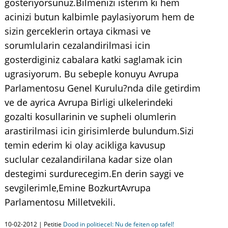
gosteriyorsunuz.Bilmenizi isterim ki hem
acinizi butun kalbimle paylasiyorum hem de
sizin gerceklerin ortaya cikmasi ve
sorumlularin cezalandirilmasi icin
gosterdiginiz cabalara katki saglamak icin
ugrasiyorum. Bu sebeple konuyu Avrupa
Parlamentosu Genel Kurulu?nda dile getirdim
ve de ayrica Avrupa Birligi ulkelerindeki
gozalti kosullarinin ve supheli olumlerin
arastirilmasi icin girisimlerde bulundum.Sizi
temin ederim ki olay acikliga kavusup
suclular cezalandirilana kadar size olan
destegimi surdurecegim.En derin saygi ve
sevgilerimle,Emine BozkurtAvrupa
Parlamentosu Milletvekili.
10-02-2012 | Petitie
Dood in politiecel: Nu de feiten op tafel!