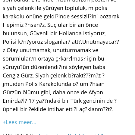
siyah çelenk ile yürüyen topluluk, m polis
karakolu önüne geldi?inde sessizli?ini bozarak
Hepimiz ?hsan?z, Suçlular bir an önce
bulunsun, Güvenli bir Hollanda istiyoruz,
Polisi k?n?yoruz sloganlar? att?.Unutmayaca??
z Olay unutmamak, unutturmamak ve
sorumlular?n ortaya ç?kar?lmas? için bu
yürüyü?ün düzenlendi?ini söyleyen baba
Cengiz Gürz, Siyah çelenk b?rakt???m?z ?
jmuiden Polis Karakolunda o?lum ?hsan
Gürzün ölümü gibi, daha önce de Afyon
Emirda?l? 17 ya??ndaki bir Türk gencinin de ?
üpheli bir ?ekilde intihar etti?i aç?klanm??t?.
+Lees meer...