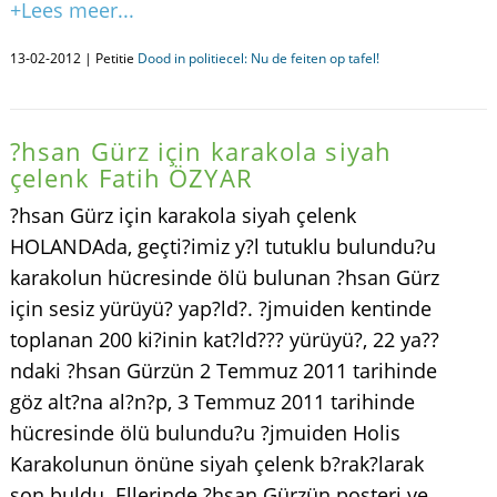
+Lees meer...
13-02-2012 | Petitie
Dood in politiecel: Nu de feiten op tafel!
?hsan Gürz için karakola siyah
çelenk Fatih ÖZYAR
?hsan Gürz için karakola siyah çelenk
HOLANDAda, geçti?imiz y?l tutuklu bulundu?u
karakolun hücresinde ölü bulunan ?hsan Gürz
için sesiz yürüyü? yap?ld?. ?jmuiden kentinde
toplanan 200 ki?inin kat?ld??? yürüyü?, 22 ya??
ndaki ?hsan Gürzün 2 Temmuz 2011 tarihinde
göz alt?na al?n?p, 3 Temmuz 2011 tarihinde
hücresinde ölü bulundu?u ?jmuiden Holis
Karakolunun önüne siyah çelenk b?rak?larak
son buldu. Ellerinde ?hsan Gürzün posteri ve