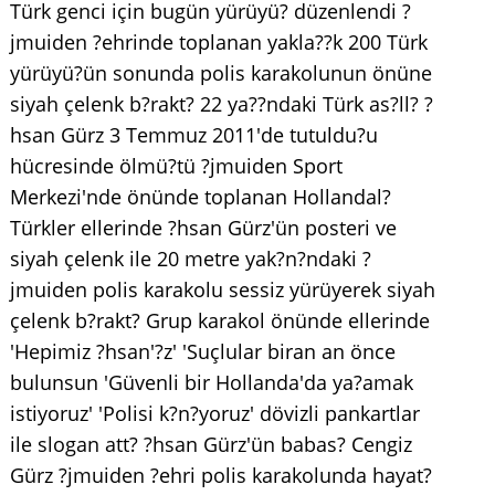
Türk genci için bugün yürüyü? düzenlendi ?
jmuiden ?ehrinde toplanan yakla??k 200 Türk
yürüyü?ün sonunda polis karakolunun önüne
siyah çelenk b?rakt? 22 ya??ndaki Türk as?ll? ?
hsan Gürz 3 Temmuz 2011'de tutuldu?u
hücresinde ölmü?tü ?jmuiden Sport
Merkezi'nde önünde toplanan Hollandal?
Türkler ellerinde ?hsan Gürz'ün posteri ve
siyah çelenk ile 20 metre yak?n?ndaki ?
jmuiden polis karakolu sessiz yürüyerek siyah
çelenk b?rakt? Grup karakol önünde ellerinde
'Hepimiz ?hsan'?z' 'Suçlular biran an önce
bulunsun 'Güvenli bir Hollanda'da ya?amak
istiyoruz' 'Polisi k?n?yoruz' dövizli pankartlar
ile slogan att? ?hsan Gürz'ün babas? Cengiz
Gürz ?jmuiden ?ehri polis karakolunda hayat?