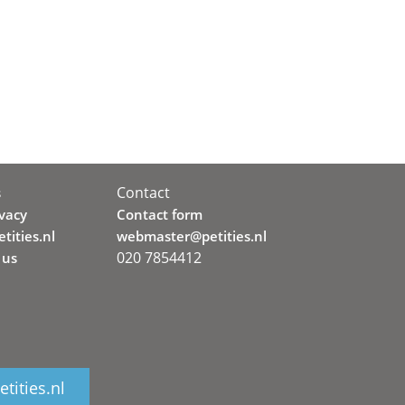
Contact
s
ivacy
Contact form
tities.nl
webmaster@petities.nl
020 7854412
 us
tities.nl