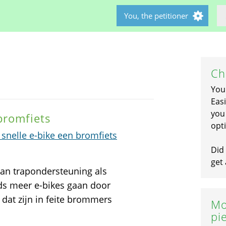
You, the petitioner
Ch
You
Easi
you 
 bromfiets
opti
snelle e-bike een bromfiets
Did 
get 
van trapondersteuning als
ds meer e-bikes gaan door
s dat zijn in feite brommers
Mo
pi