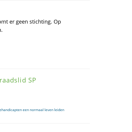
omt er geen stichting. Op
n.
raadslid SP
gehandicapten een normaal leven leiden