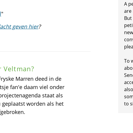
A p
are
l
"
But
peti
acht geven hier
?
new
conv
plea
To w
r Veltman?
abo
Sen
ryske Marren deed in de
acc
sje fan'e daam viel onder
also
 projectenagenda staat als
some
 geplaatst worden als het
to s
fgebroken.