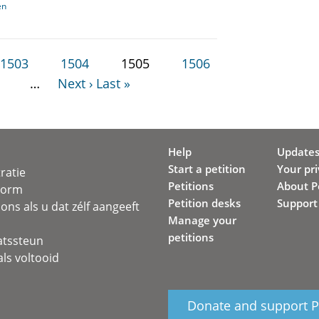
en
1503
1504
1505
1506
…
Next ›
Last »
Help
Update
Start a petition
Your pr
ratie
Petitions
About Pe
svorm
Petition desks
Support
ons als u dat zélf aangeeft
Manage your
petitions
atssteun
ls voltooid
Donate and support Pe