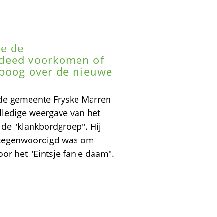
e de
 deed voorkomen of
 boog over de nieuwe
 de gemeente Fryske Marren
lledige weergave van het
de "klankbordgroep". Hij
ertegenwoordigd was om
or het "Eintsje fan'e daam".