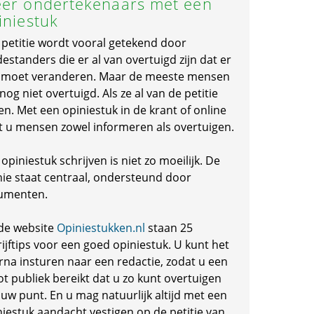
er ondertekenaars met een
iniestuk
 petitie wordt vooral getekend door
standers die er al van overtuigd zijn dat er
s moet veranderen. Maar de meeste mensen
 nog niet overtuigd. Als ze al van de petitie
en. Met een opiniestuk in de krant of online
t u mensen zowel informeren als overtuigen.
opiniestuk schrijven is niet zo moeilijk. De
nie staat centraal, ondersteund door
umenten.
de website
Opiniestukken.nl
staan 25
ijftips voor een goed opiniestuk. U kunt het
rna insturen naar een redactie, zodat u een
ot publiek bereikt dat u zo kunt overtuigen
 uw punt. En u mag natuurlijk altijd met een
niestuk aandacht vestigen op de petitie van