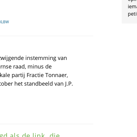
iem
peti
KKLBW
lzwijgende instemming van
rnse raad, minus de
ale partij Fractie Tonnaer,
ober het standbeeld van J.P.
d als de link, die