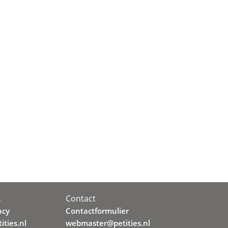
Contact
s
acy
Contactformulier
ities.nl
webmaster@petities.nl