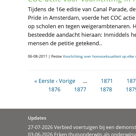
Tijdens de 16e editie van Canal Parade, 
Pride in Amsterdam, voerde het COC actie 
op scholen en tegen weigerambtenaren. H
besteedde aandacht hieraan: Inmiddels 
mensen de petitie getekend..
06-08-2011 | Petitie
Voorlichting over homoseksualiteit op elke 
« Eerste
‹ Vorige
…
1871
187
1876
1877
1878
187
Updates
27-07-2026 Verbied voertuigen bij een demonst
03-06-2026 Erken thuisonderwijs als onderwij