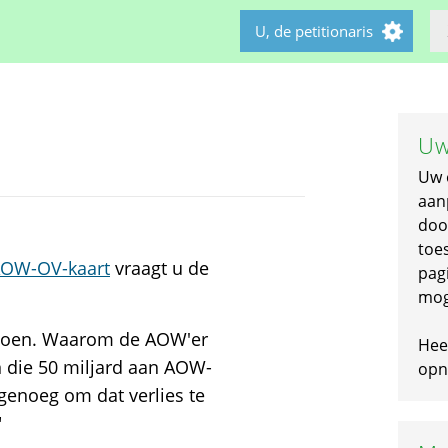
U, de petitionaris
Uw
Uw 
aan
doo
toe
AOW-OV-kaart
vraagt u de
pagi
mog
iljoen. Waarom de AOW'er
Hee
an die 50 miljard aan AOW-
opni
 genoeg om dat verlies te
"