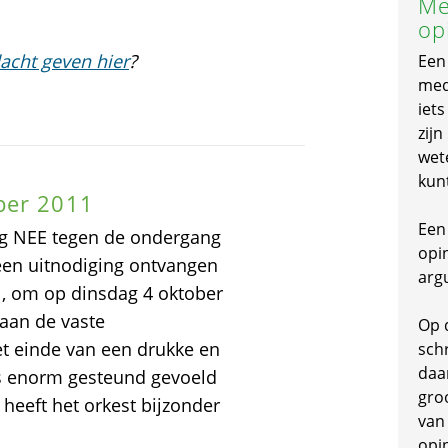
Me
op
acht geven hier
?
Een
mede
iet
zijn
wet
kun
ber 2011
Een 
zeg NEE tegen de ondergang
opi
en uitnodiging ontvangen
arg
, om op dinsdag 4 oktober
 aan de vaste
Op 
t einde van een drukke en
schr
daa
s enorm gesteund gevoeld
gro
heeft het orkest bijzonder
van
opi