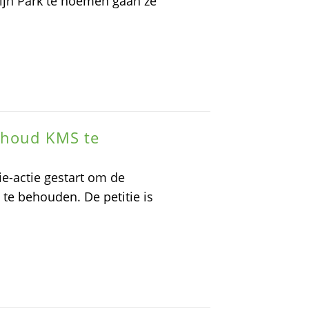
ijn Park te noemen gaan ze
behoud KMS te
ie-actie gestart om de
 te behouden. De petitie is