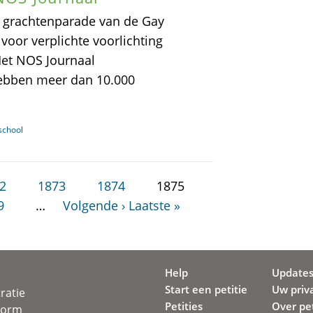
de grachtenparade van de Gay
voor verplichte voorlichting
et NOS Journaal
hebben meer dan 10.000
school
2
1873
1874
1875
9
…
Volgende ›
Laatste »
Help
Update
Start een petitie
Uw priv
ratie
Petities
Over pet
svorm