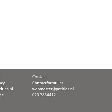
Contact
s
acy
Contactformulier
ities.nl
webmaster@petities.nl
020 7854412
ns