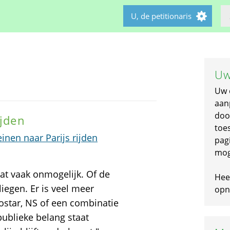
U, de petitionaris
Uw
Uw 
aan
doo
ijden
toe
inen naar Parijs rijden
pagi
mog
 dat vaak onmogelijk. Of de
Hee
liegen. Er is veel meer
opni
rostar, NS of een combinatie
publieke belang staat