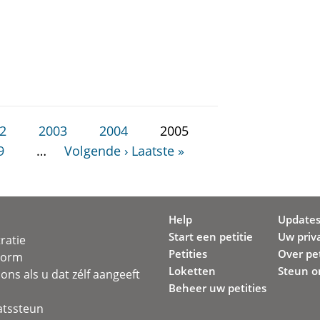
2
2003
2004
2005
9
…
Volgende ›
Laatste »
Help
Update
Start een petitie
Uw priv
ratie
Petities
Over pet
svorm
Loketten
Steun o
ons als u dat zélf aangeeft
Beheer uw petities
atssteun