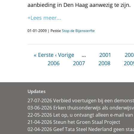
aanbieding in Den Haag aanwezig te zijn.
+Lees meer...
01-01-2009 | Petitie
Stop de Bijensterfte
« Eerste
‹ Vorige
…
2001
200
2006
2007
2008
200
Updates
27-07-2026 Verbied voertuigen bij een demonst
03-06-2026 Erken thuisonderwijs als onderwij
22-05-2026 Let op, u ontvangt alleen e-mail van 
21-04-2026 Steun het Groen Staal Project
02-04-2026 Geef Tata Steel Nederland geen sta