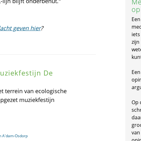
Me
lijn blijft onderbenut."
op
Een
mede
acht geven hier
?
iet
zijn
wet
kun
uziekfestijn De
Een 
opi
arg
t terrein van ecologische
pgezet muziekfestijn
Op 
schr
daa
gro
van
in A'dam-Osdorp
opi