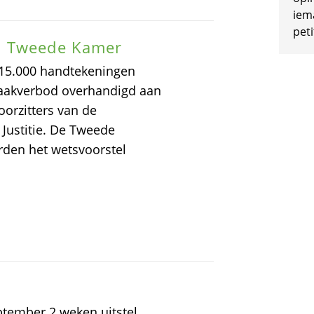
iem
peti
n Tweede Kamer
 15.000 handtekeningen
kraakverbod overhandigd aan
orzitters van de
 Justitie. De Tweede
rden het wetsvoorstel
tember 2 weken uitstel