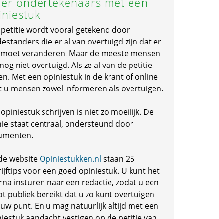
er ondertekenaars met een
iniestuk
 petitie wordt vooral getekend door
standers die er al van overtuigd zijn dat er
s moet veranderen. Maar de meeste mensen
 nog niet overtuigd. Als ze al van de petitie
en. Met een opiniestuk in de krant of online
t u mensen zowel informeren als overtuigen.
opiniestuk schrijven is niet zo moeilijk. De
nie staat centraal, ondersteund door
umenten.
de website
Opiniestukken.nl
staan 25
ijftips voor een goed opiniestuk. U kunt het
rna insturen naar een redactie, zodat u een
ot publiek bereikt dat u zo kunt overtuigen
 uw punt. En u mag natuurlijk altijd met een
niestuk aandacht vestigen op de petitie van