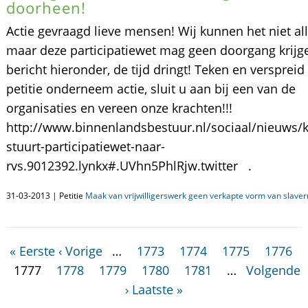
doorheen!
Actie gevraagd lieve mensen! Wij kunnen het niet al
maar deze participatiewet mag geen doorgang krijge
bericht hieronder, de tijd dringt! Teken en verspreid
petitie onderneem actie, sluit u aan bij een van de
organisaties en vereen onze krachten!!!
http://www.binnenlandsbestuur.nl/sociaal/nieuws/k
stuurt-participatiewet-naar-
rvs.9012392.lynkx#.UVhn5PhlRjw.twitter .
31-03-2013 | Petitie
Maak van vrijwilligerswerk geen verkapte vorm van slavern
« Eerste
‹ Vorige
…
1773
1774
1775
1776
1777
1778
1779
1780
1781
…
Volgende
›
Laatste »