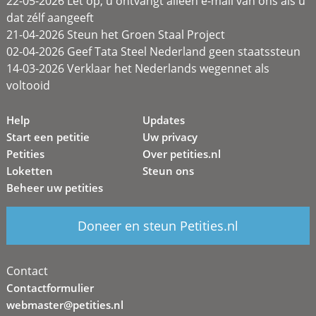
22-05-2026 Let op, u ontvangt alleen e-mail van ons als u
dat zélf aangeeft
21-04-2026 Steun het Groen Staal Project
02-04-2026 Geef Tata Steel Nederland geen staatssteun
14-03-2026 Verklaar het Nederlands wegennet als
voltooid
Help
Updates
Start een petitie
Uw privacy
Petities
Over petities.nl
Loketten
Steun ons
Beheer uw petities
Doneer en steun Petities.nl
Contact
Contactformulier
webmaster@petities.nl