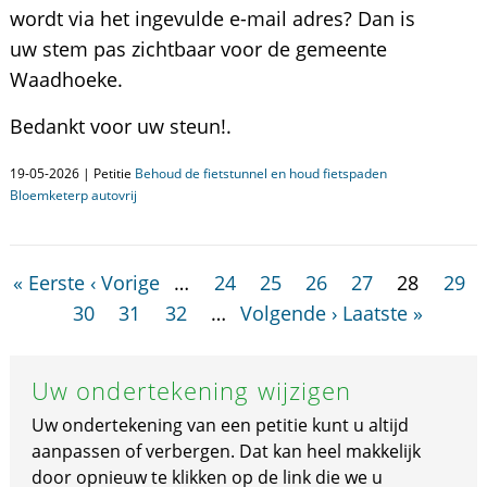
wordt via het ingevulde e-mail adres? Dan is
uw stem pas zichtbaar voor de gemeente
Waadhoeke.
Bedankt voor uw steun!.
19-05-2026 | Petitie
Behoud de fietstunnel en houd fietspaden
Bloemketerp autovrij
« Eerste
‹ Vorige
…
24
25
26
27
28
29
30
31
32
…
Volgende ›
Laatste »
Uw ondertekening wijzigen
Uw ondertekening van een petitie kunt u altijd
aanpassen of verbergen. Dat kan heel makkelijk
door opnieuw te klikken op de link die we u