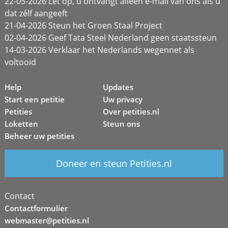
22-05-2026 Let op, u ontvangt alleen e-mail van ons als u
dat zélf aangeeft
21-04-2026 Steun het Groen Staal Project
02-04-2026 Geef Tata Steel Nederland geen staatssteun
14-03-2026 Verklaar het Nederlands wegennet als
voltooid
Help
Updates
Start een petitie
Uw privacy
Petities
Over petities.nl
Loketten
Steun ons
Beheer uw petities
Doneer en steun Petities.nl
Contact
Contactformulier
webmaster@petities.nl