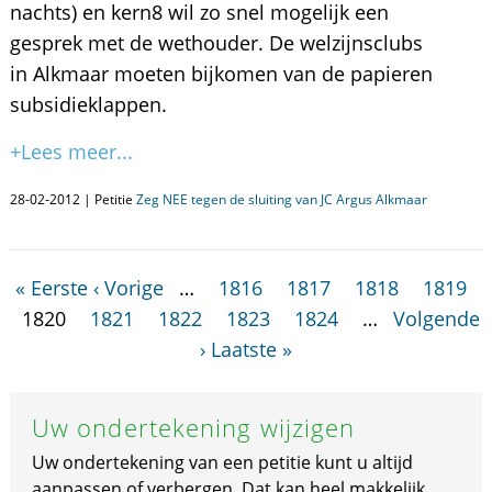
nachts) en kern8 wil zo snel mogelijk een
gesprek met de wethouder. De welzijnsclubs
in Alkmaar moeten bijkomen van de papieren
subsidieklappen.
+Lees meer...
28-02-2012 | Petitie
Zeg NEE tegen de sluiting van JC Argus Alkmaar
« Eerste
‹ Vorige
…
1816
1817
1818
1819
1820
1821
1822
1823
1824
…
Volgende
›
Laatste »
Uw ondertekening wijzigen
Uw ondertekening van een petitie kunt u altijd
aanpassen of verbergen. Dat kan heel makkelijk