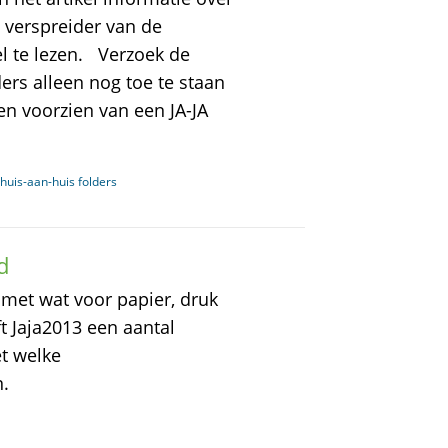
e verspreider van de
el te lezen. Verzoek de
rs alleen nog toe te staan
n voorzien van een JA-JA
 huis-aan-huis folders
d
met wat voor papier, druk
ft Jaja2013 een aantal
et welke
.