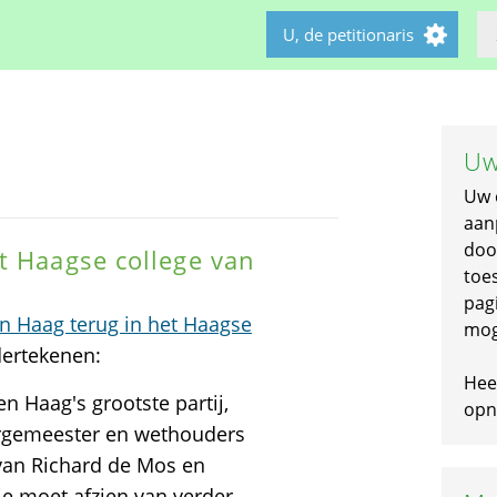
U, de petitionaris
Uw
Uw 
aan
doo
t Haagse college van
toe
pagi
n Haag terug in het Haagse
mog
dertekenen:
Hee
n Haag's grootste partij,
opni
urgemeester en wethouders
 van Richard de Mos en
e moet afzien van verder