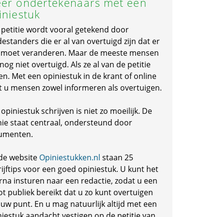
er ondertekenaars met een
iniestuk
 petitie wordt vooral getekend door
standers die er al van overtuigd zijn dat er
s moet veranderen. Maar de meeste mensen
 nog niet overtuigd. Als ze al van de petitie
en. Met een opiniestuk in de krant of online
t u mensen zowel informeren als overtuigen.
opiniestuk schrijven is niet zo moeilijk. De
nie staat centraal, ondersteund door
umenten.
de website
Opiniestukken.nl
staan 25
ijftips voor een goed opiniestuk. U kunt het
rna insturen naar een redactie, zodat u een
ot publiek bereikt dat u zo kunt overtuigen
 uw punt. En u mag natuurlijk altijd met een
niestuk aandacht vestigen op de petitie van