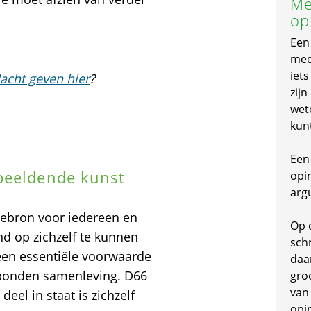
Me
op
Een
mede
iet
acht geven hier
?
zijn
wet
kun
Een 
beeldende kunst
opi
arg
tiebron voor iedereen en
Op 
d op zichzelf te kunnen
schr
s een essentiële voorwaarde
daa
rbonden samenleving. D66
gro
van
deel in staat is zichzelf
opi