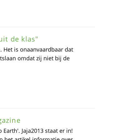
uit de klas"
e. Het is onaanvaardbaar dat
laan omdat zij niet bij de
gazine
arth'. Jaja2013 staat er in!
n het artikel informatie over