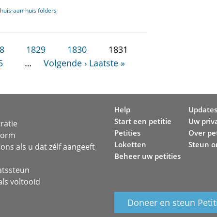
 huis-aan-huis folders
8
1829
1830
1831
5
…
Volgende ›
Laatste »
Help
Update
Start een petitie
Uw priv
ratie
Petities
Over pet
svorm
Loketten
Steun o
ons als u dat zélf aangeeft
Beheer uw petities
atssteun
ls voltooid
Doneer en steun Petit