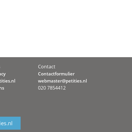
Contact
s
acy
Contactformulier
ities.nl
webmaster@petities.nl
020 7854412
ns
ies.nl