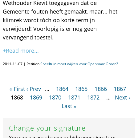
Wethouder Kievit toegegeven dat de
Gemeente fouten heeft gemaakt, maar... het
klimrek wordt tòch op korte termijn
verwijderd! Voorlopig is er nog geen
vervangend toestel.
+Read more...
2011-11-07 | Petition
Speeltuin moet wijken voor Openbaar Groen?
« First
‹ Prev
…
1864
1865
1866
1867
1868
1869
1870
1871
1872
…
Next ›
Last »
Change your signature
You can always change or hide your signature.