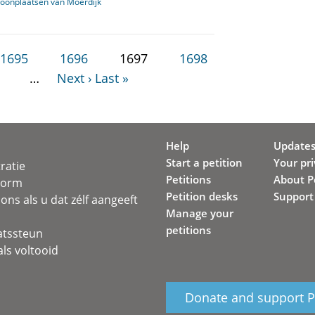
oonplaatsen van Moerdijk
1695
1696
1697
1698
…
Next ›
Last »
Help
Update
Start a petition
Your pr
ratie
Petitions
About Pe
svorm
Petition desks
Support
ons als u dat zélf aangeeft
Manage your
petitions
atssteun
ls voltooid
Donate and support Pe