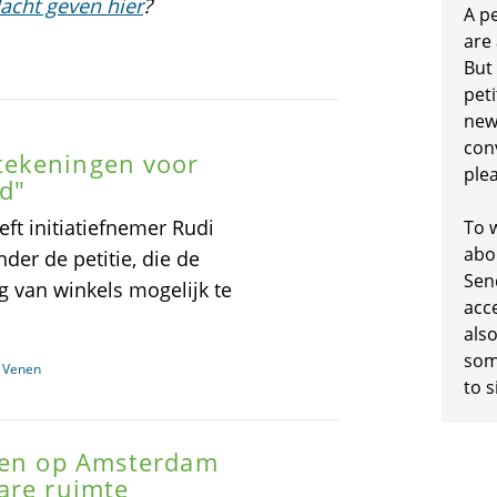
acht geven hier
?
A p
are
But
peti
new
conv
tekeningen voor
plea
d"
t initiatiefnemer Rudi
To w
abo
der de petitie, die de
Sen
 van winkels mogelijk te
acc
also
some
e Venen
to s
l en op Amsterdam
are ruimte