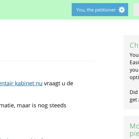
You, the petitioner
Ch
You
Easi
you 
opti
ntair kabinet nu
vraagt u de
Did 
get 
rmatie, maar is nog steeds
Mo
pi