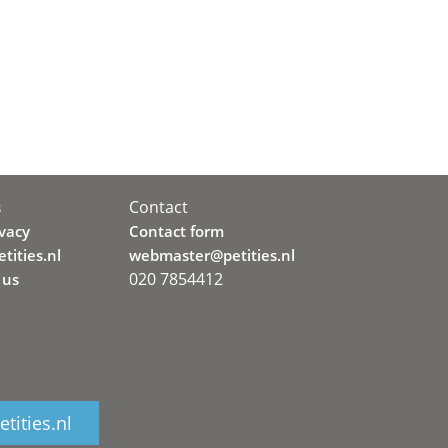
Contact
s
ivacy
Contact form
tities.nl
webmaster@petities.nl
020 7854412
 us
tities.nl