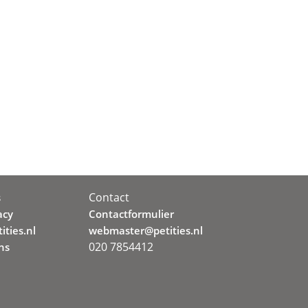
Contact
s
acy
Contactformulier
ities.nl
webmaster@petities.nl
020 7854412
ns