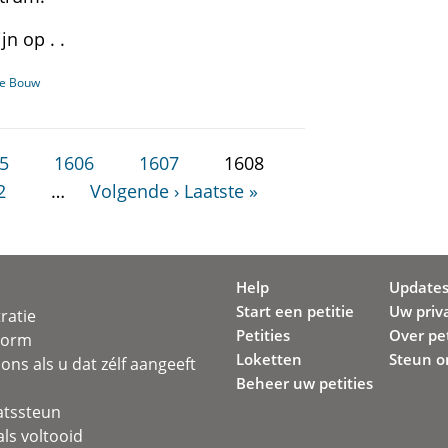
n op . .
De Bouw
5
1606
1607
1608
2
…
Volgende ›
Laatste »
Help
Update
Start een petitie
Uw priv
ratie
Petities
Over pet
svorm
Loketten
Steun o
ons als u dat zélf aangeeft
Beheer uw petities
atssteun
ls voltooid