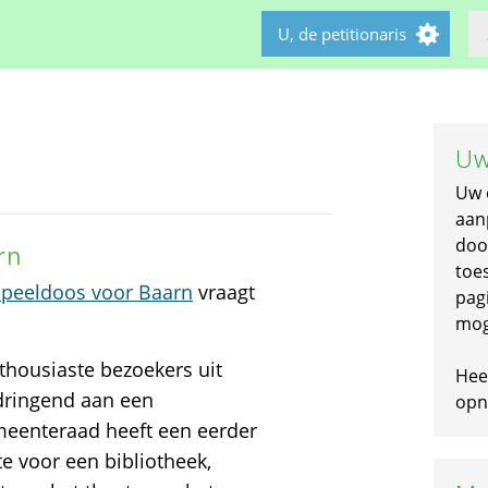
U, de petitionaris
Uw
Uw 
aan
doo
rn
toe
peeldoos voor Baarn
vraagt
pagi
mog
nthousiaste bezoekers uit
Hee
dringend aan een
opni
meenteraad heeft een eerder
e voor een bibliotheek,