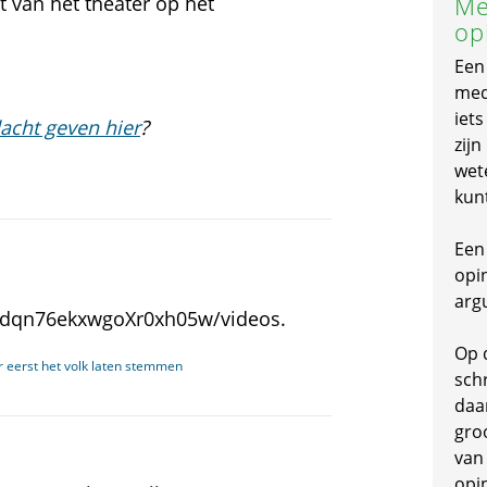
Me
t van het theater op het
op
Een
mede
iet
acht geven hier
?
zijn
wet
kun
Een 
opi
arg
ddqn76ekxwgoXr0xh05w/videos.
Op 
 eerst het volk laten stemmen
schr
daa
gro
van
opi