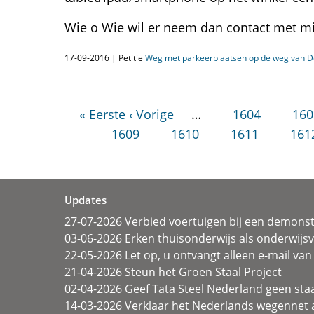
Wie o Wie wil er neem dan contact met mij
17-09-2016 | Petitie
Weg met parkeerplaatsen op de weg van 
« Eerste
‹ Vorige
…
1604
160
1609
1610
1611
161
Updates
27-07-2026 Verbied voertuigen bij een demonst
03-06-2026 Erken thuisonderwijs als onderwij
22-05-2026 Let op, u ontvangt alleen e-mail van 
21-04-2026 Steun het Groen Staal Project
02-04-2026 Geef Tata Steel Nederland geen sta
14-03-2026 Verklaar het Nederlands wegennet a