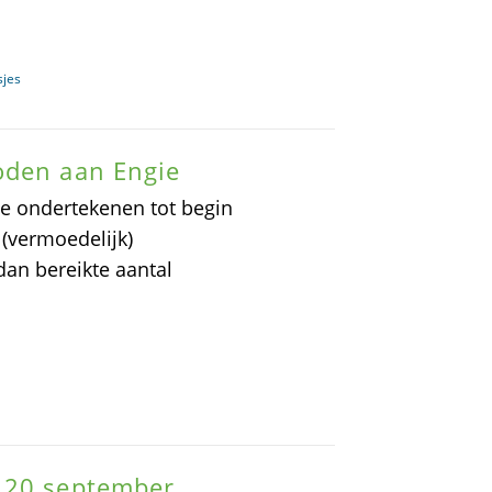
sjes
oden aan Engie
 te ondertekenen tot begin
(vermoedelijk)
an bereikte aantal
 20 september