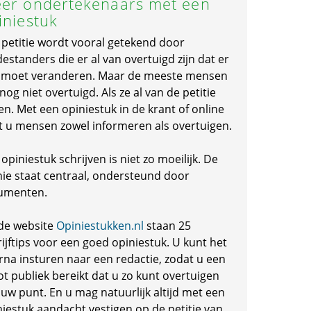
er ondertekenaars met een
iniestuk
 petitie wordt vooral getekend door
standers die er al van overtuigd zijn dat er
s moet veranderen. Maar de meeste mensen
 nog niet overtuigd. Als ze al van de petitie
en. Met een opiniestuk in de krant of online
t u mensen zowel informeren als overtuigen.
opiniestuk schrijven is niet zo moeilijk. De
nie staat centraal, ondersteund door
umenten.
de website
Opiniestukken.nl
staan 25
ijftips voor een goed opiniestuk. U kunt het
rna insturen naar een redactie, zodat u een
ot publiek bereikt dat u zo kunt overtuigen
 uw punt. En u mag natuurlijk altijd met een
niestuk aandacht vestigen op de petitie van