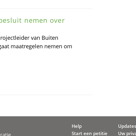
besluit nemen over
ojectleider van Buiten
 gaat maatregelen nemen om
Help
Update
Start een petitie
Uw priv
ratie