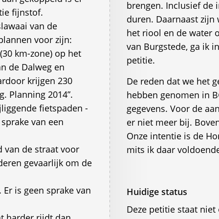
brengen. Inclusief de 
e fijnstof.
duren. Daarnaast zijn 
slawaai van de
het riool en de water 
plannen voor zijn:
van Burgstede, ga ik 
(30 km-zone) op het
petitie.
aan de Dalweg en
ardoor krijgen 230
De reden dat we het 
g. Planning 2014”.
hebben genomen in BG
jliggende fietspaden -
gegevens. Voor de aan
r sprake van een
er niet meer bij. Bove
Onze intentie is de 
d van de straat voor
mits ik daar voldoende
deren gevaarlijk om de
 Er is geen sprake van
Huidige status
Deze petitie staat ni
t harder rijdt dan