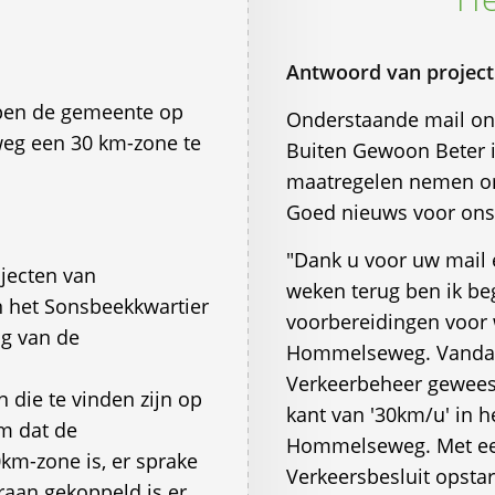
Antwoord van project
pen de gemeente op
Onderstaande mail ont
eg een 30 km-zone te
Buiten Gewoon Beter i
maatregelen nemen om
Goed nieuws voor on
"Dank u voor uw mail
jecten van
weken terug ben ik be
n het Sonsbeekkwartier
voorbereidingen voor
ng van de
Hommelseweg. Vandaag
Verkeerbeheer gewees
en die te vinden zijn op
kant van '30km/u' in 
m dat de
Hommelseweg. Met een
m-zone is, er sprake
Verkeersbesluit opsta
araan gekoppeld is er