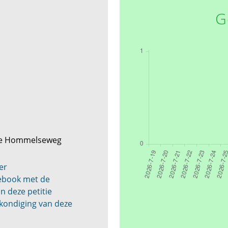
G
e Hommelseweg
er
cebook met de
n deze petitie
kondiging van deze