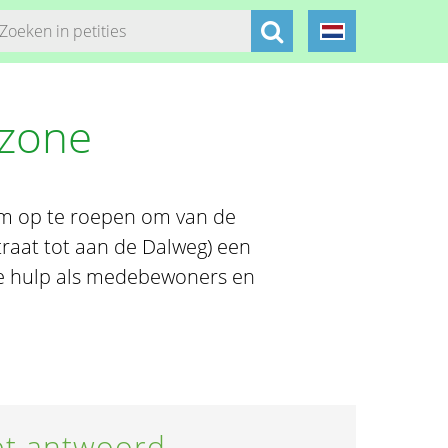
zone
em op te roepen om van de
raat tot aan de Dalweg) een
e hulp als medebewoners en
t antwoord