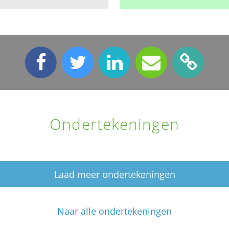
Ondertekeningen
Laad meer ondertekeningen
Naar alle ondertekeningen