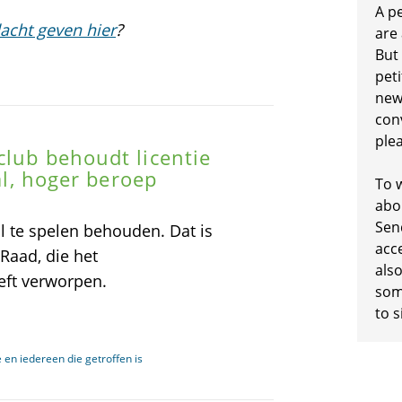
A p
acht geven hier
?
are
But
peti
new
conv
plea
club behoudt licentie
bal, hoger beroep
To w
abo
Sen
l te spelen behouden. Dat is
acc
Raad, die het
also
eft verworpen.
some
to s
en iedereen die getroffen is