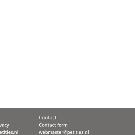
Contact
s
ivacy
Contact form
tities.nl
webmaster@petities.nl