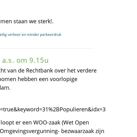
amen staan we sterk!.
veilig verkeer en minder parkeerdruk
 a.s. om 9.15u
cht van de Rechtbank over het verdere
 bomen hebben een voorlopige
dam.
n=true&keyword=31%2BPopulieren&idx=3
 loopt er een WOO-zaak (Wet Open
e Omgevingsvergunning- bezwaarzaak zijn