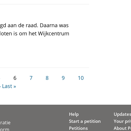
digd aan de raad. Daarna was
sloten is om het Wijkcentrum
5
6
7
8
9
10
›
Last »
Help
Update
Start a petition
Your pr
ratie
Petitions
About Pe
svorm