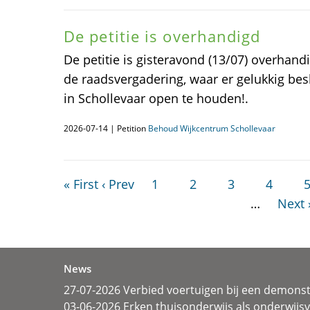
De petitie is overhandigd
De petitie is gisteravond (13/07) overhan
de raadsvergadering, waar er gelukkig be
in Schollevaar open te houden!.
2026-07-14 | Petition
Behoud Wijkcentrum Schollevaar
« First
‹ Prev
1
2
3
4
…
Next 
News
27-07-2026 Verbied voertuigen bij een demonst
03-06-2026 Erken thuisonderwijs als onderwij