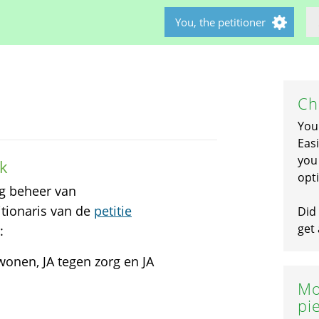
You, the petitioner
Ch
You
Easi
you 
k
opti
g beheer van
tionaris van de
petitie
Did 
get 
:
wonen, JA tegen zorg en JA
Mo
pi