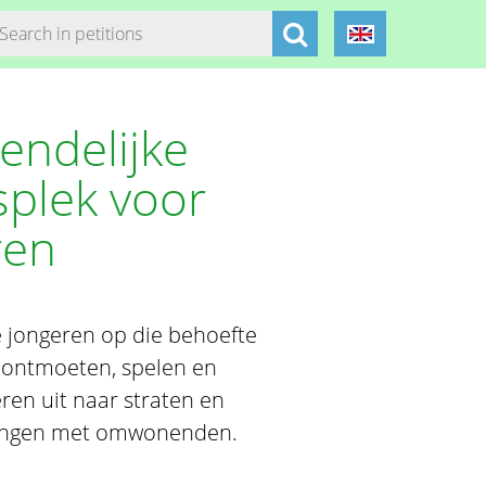
endelijke
splek voor
ren
e jongeren op die behoefte
n ontmoeten, spelen en
ren uit naar straten en
anningen met omwonenden.