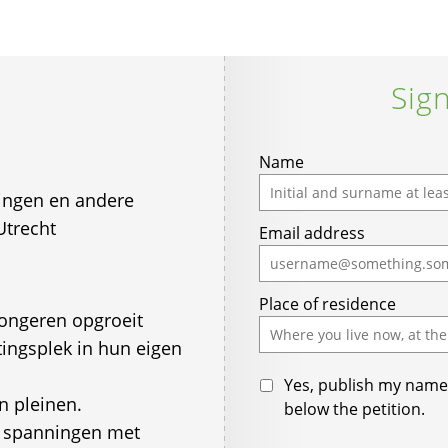
Sign
If
Name
you
ingen en andere
are
Utrecht
Email address
a
human,
ignore
Place of residence
this
jongeren opgroeit
field
ingsplek in hun eigen
Yes, publish my name 
en pleinen.
below the petition.
en spanningen met