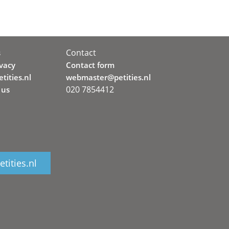
Contact
s
ivacy
Contact form
tities.nl
webmaster@petities.nl
020 7854412
 us
tities.nl