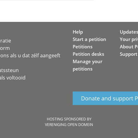
Help
Update
Start a petition
Your pr
ratie
Petitions
About Pe
svorm
Petition desks
Support
ons als u dat zélf aangeeft
Manage your
petitions
atssteun
ls voltooid
Donate and support Pe
HOSTING SPONSORED BY
VERENIGING OPEN DOMEIN