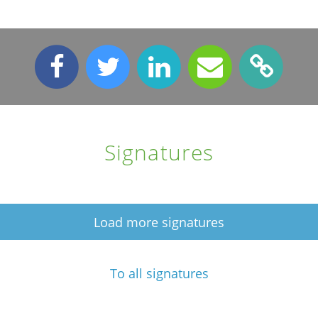
Signatures
Load more signatures
To all signatures