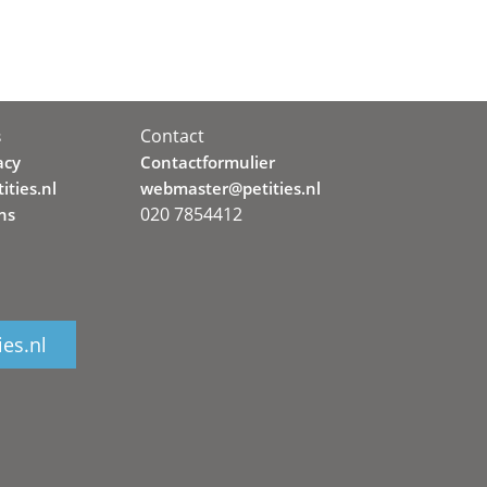
Contact
s
acy
Contactformulier
ities.nl
webmaster@petities.nl
020 7854412
ns
ies.nl