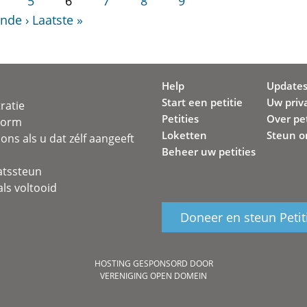
5
6
7
8
9
nde ›
Laatste »
Help
Update
Start een petitie
Uw priv
ratie
Petities
Over pet
svorm
Loketten
Steun o
ons als u dat zélf aangeeft
Beheer uw petities
atssteun
ls voltooid
Doneer en steun Petit
HOSTING GESPONSORD DOOR
VERENIGING OPEN DOMEIN