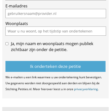
are
E-mailadres
a
human,
ignore
Woonplaats
this
field
Ja, mijn naam en woonplaats mogen publiek
zichtbaar zijn onder de petitie.
We e-mailen u een link waarmee u uw ondertekening kunt bevestigen.
Uw gegevens worden niet doorgespeeld aan derden en blijven bij de
Stichting Petities.nl. Meer hierover leest u in onze
privacyverklaring
.