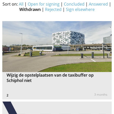
Sort on:
All
|
Open for signing
|
Concluded
|
Answered
|
Withdrawn
|
Rejected
|
Sign elsewhere
Wijzig de opstelplaatsen van de taxibuffer op
Schiphol niet
3 months
2