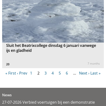
Sluit het Beatrixcollege dinsdag 6 januari vanwege
ijs en gladheid
7 months
20
« First
‹ Prev
1
2
3
4
5
6
…
Next ›
Last »
News
27-07-2026 Verbied voertuigen bij een demonstratie