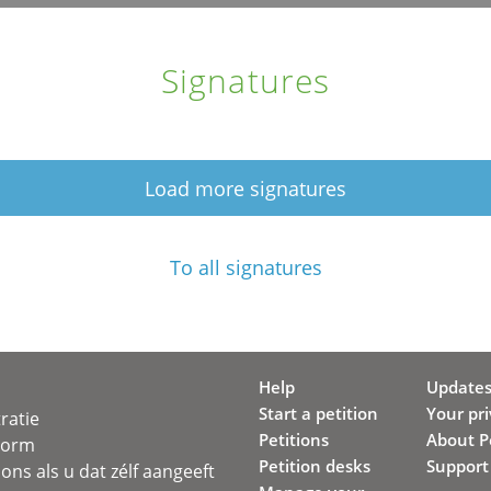
Signatures
Load more signatures
To all signatures
Help
Update
Start a petition
Your pr
ratie
Petitions
About Pe
svorm
Petition desks
Support
ons als u dat zélf aangeeft