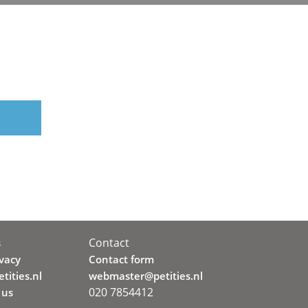
Contact
s
ivacy
Contact form
tities.nl
webmaster@petities.nl
020 7854412
 us