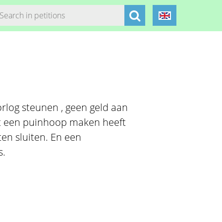
log steunen , geen geld aan
ant een puinhoop maken heeft
en sluiten. En een
s.