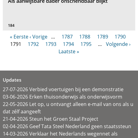
Als aanwijsbare dader onschendbaar blijkt
184
« Eerste
‹ Vorige
…
1787
1788
1789
1790
1791
1792
1793
1794
1795
…
Volgende ›
Laatste »
Updates
27-07-2026 Verbied voertuigen bij een demonstratie
03-06-2026 Erken thuisonderwijs als onderwijsvorm
22-05-2026 Let op, u ontvangt alleen e-mail van ons als u
dat zélf aangeeft
21-04-2026 Steun het Groen Staal Project
02-04-2026 Geef Tata Steel Nederland geen staatssteun
14-03-2026 Verklaar het Nederlands wegennet als