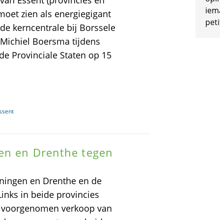
an Essent (provincies en
iem
oet zien als energiegigant
peti
e kerncentrale bij Borssele
 Michiel Boersma tijdens
e Provinciale Staten op 15
ssent
gen en Drenthe tegen
oningen en Drenthe en de
inks in beide provincies
de voorgenomen verkoop van