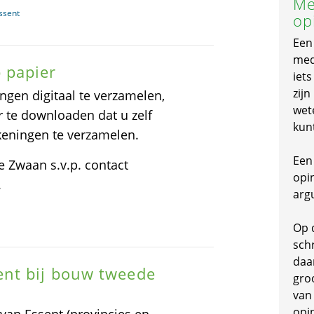
Me
ssent
op
Een
mede
 papier
iet
zijn
ngen digitaal te verzamelen,
wet
r te downloaden dat u zelf
kun
ekeningen te verzamelen.
Een 
e Zwaan s.v.p. contact
opi
.
arg
Op 
schr
daa
ent bij bouw tweede
gro
van
opi