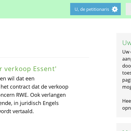
U, de petitionaris
Uw
Uw 
aan
doo
r verkoop Essent'
toe
en wil dat een
pagi
 het contract dat de verkoop
mog
concern RWE. Ook verlangen
Hee
ende, in juridisch Engels
opni
ordt vertaald.