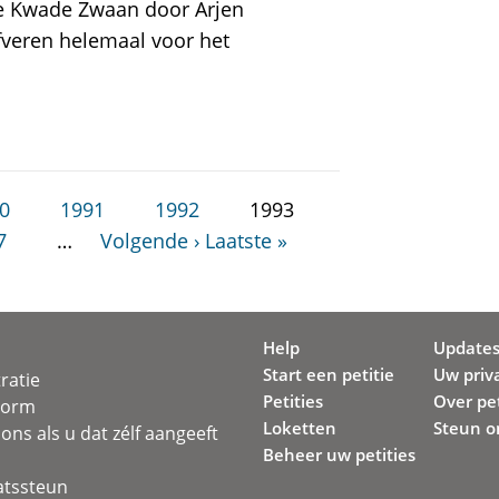
e Kwade Zwaan door Arjen
jfveren helemaal voor het
0
1991
1992
1993
7
…
Volgende ›
Laatste »
Help
Update
Start een petitie
Uw priv
ratie
Petities
Over pet
svorm
Loketten
Steun o
ons als u dat zélf aangeeft
Beheer uw petities
atssteun