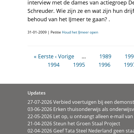
interview met de dames van actiegroep D
Schreuder. Wie zijn ze en wat zijn hun dri
behoud van het IJmeer te gaan? .
31-01-2009 | Petitie
Houd het IJmeer open
« Eerste
‹ Vorige
…
1989
199
1994
1995
1996
199
Updates
27-07-2026 Verbied voertuigen bij een demonst
03-06-2026 Erken thuisonderwijs als onderwij
22-05-2026 Let op, u ontvangt alleen e-mail van 
21-04-2026 Steun het Groen Staal Project
02-04-2026 Geef Tata Steel Nederland geen sta