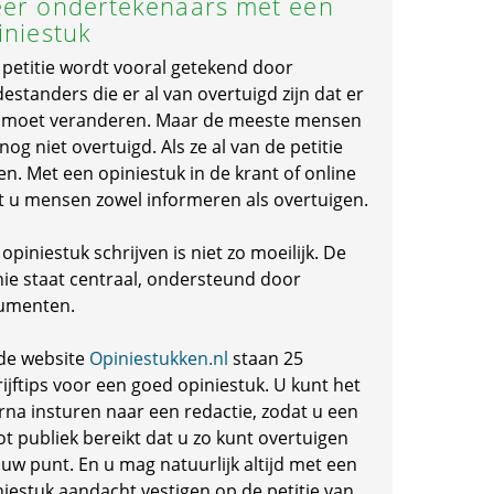
er ondertekenaars met een
iniestuk
 petitie wordt vooral getekend door
standers die er al van overtuigd zijn dat er
s moet veranderen. Maar de meeste mensen
 nog niet overtuigd. Als ze al van de petitie
en. Met een opiniestuk in de krant of online
t u mensen zowel informeren als overtuigen.
opiniestuk schrijven is niet zo moeilijk. De
nie staat centraal, ondersteund door
umenten.
de website
Opiniestukken.nl
staan 25
ijftips voor een goed opiniestuk. U kunt het
rna insturen naar een redactie, zodat u een
ot publiek bereikt dat u zo kunt overtuigen
 uw punt. En u mag natuurlijk altijd met een
niestuk aandacht vestigen op de petitie van