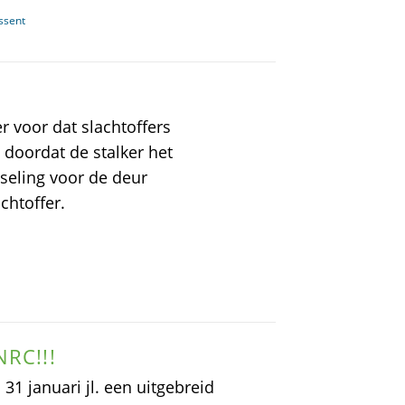
ssent
er voor dat slachtoffers
h doordat de stalker het
otseling voor de deur
chtoffer.
NRC!!!
31 januari jl. een uitgebreid