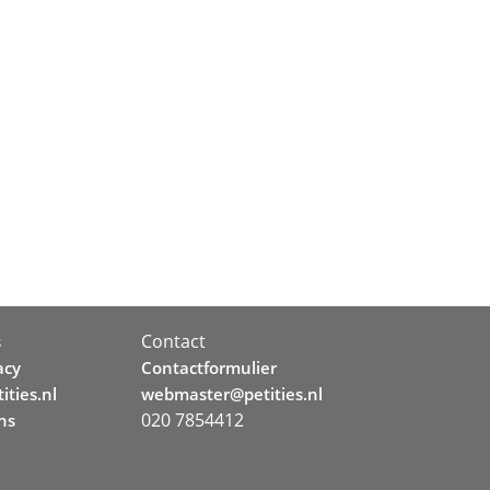
Contact
s
acy
Contactformulier
ities.nl
webmaster@petities.nl
020 7854412
ns