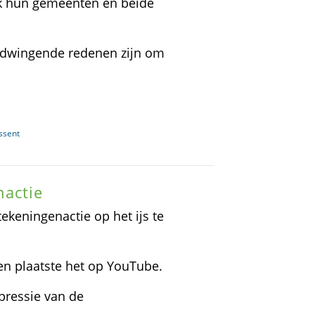
jk hun gemeenten en beide
er dwingende redenen zijn om
ssent
nactie
ekeningenactie op het ijs te
en plaatste het op YouTube.
pressie van de